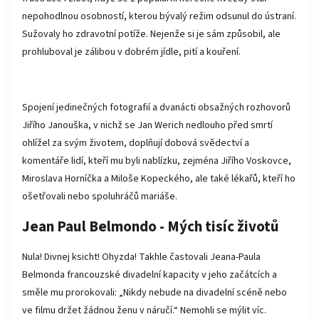
nepohodlnou osobností, kterou bývalý režim odsunul do ústraní.
Sužovaly ho zdravotní potíže. Nejenže si je sám způsobil, ale
prohluboval je zálibou v dobrém jídle, pití a kouření.
Spojení jedinečných fotografií a dvanácti obsažných rozhovorů
Jiřího Janouška, v nichž se Jan Werich nedlouho před smrtí
ohlížel za svým životem, doplňují dobová svědectví a
komentáře lidí, kteří mu byli nablízku, zejména Jiřího Voskovce,
Miroslava Horníčka a Miloše Kopeckého, ale také lékařů, kteří ho
ošetřovali nebo spoluhráčů mariáše.
Jean Paul Belmondo - Mých tisíc životů
Nula! Divnej ksicht! Ohyzda! Takhle častovali Jeana-Paula
Belmonda francouzské divadelní kapacity v jeho začátcích a
směle mu prorokovali: „Nikdy nebude na divadelní scéně nebo
ve filmu držet žádnou ženu v náručí.“ Nemohli se mýlit víc.