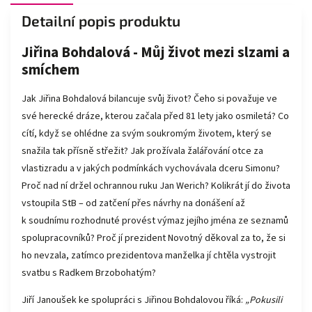
Detailní popis produktu
Jiřina Bohdalová - Můj život mezi slzami a
smíchem
Jak Jiřina Bohdalová bilancuje svůj život? Čeho si považuje ve
své herecké dráze, kterou začala před 81 lety jako osmiletá? Co
cítí, když se ohlédne za svým soukromým životem, který se
snažila tak přísně střežit? Jak prožívala žalářování otce za
vlastizradu a v jakých podmínkách vychovávala dceru Simonu?
Proč nad ní držel ochrannou ruku Jan Werich? Kolikrát jí do života
vstoupila StB – od zatčení přes návrhy na donášení až
k soudnímu rozhodnuté provést výmaz jejího jména ze seznamů
spolupracovníků? Proč jí prezident Novotný děkoval za to, že si
ho nevzala, zatímco prezidentova manželka jí chtěla vystrojit
svatbu s Radkem Brzobohatým?
Jiří Janoušek ke spolupráci s Jiřinou Bohdalovou říká:
„Pokusili