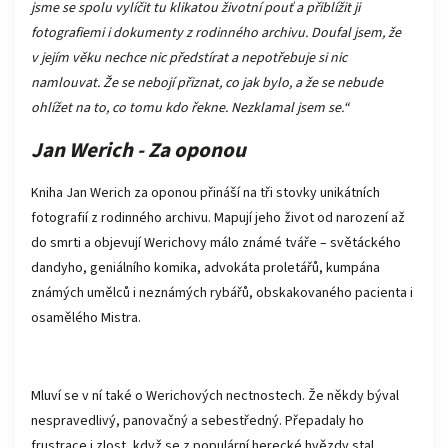
jsme se spolu vylíčit tu klikatou životní pouť a přiblížit ji
fotografiemi i dokumenty z rodinného archivu. Doufal jsem, že
v jejím věku nechce nic předstírat a nepotřebuje si nic
namlouvat. Že se nebojí přiznat, co jak bylo, a že se nebude
ohlížet na to, co tomu kdo řekne. Nezklamal jsem se.“
Jan Werich - Za oponou
Kniha Jan Werich za oponou přináší na tři stovky unikátních
fotografií z rodinného archivu. Mapují jeho život od narození až
do smrti a objevují Werichovy málo známé tváře – světáckého
dandyho, geniálního komika, advokáta proletářů, kumpána
známých umělců i neznámých rybářů, obskakovaného pacienta i
osamělého Mistra.
Mluví se v ní také o Werichových nectnostech. Že někdy býval
nespravedlivý, panovačný a sebestředný. Přepadaly ho
frustrace i zlost, když se z populární herecké hvězdy stal