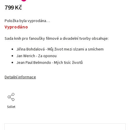
799 Kč
Položka byla vyprodána…
Vyprodáno
Sada knih pro fanoušky filmové a divadelní tvorby obsahuje:
Jiřina Bohdalová - Můj život mezi slzami a smíchem
Jan Werich - Za oponou
Jean Paul Belmondo - Mých tisíc životů
Detailní informace
Sdílet