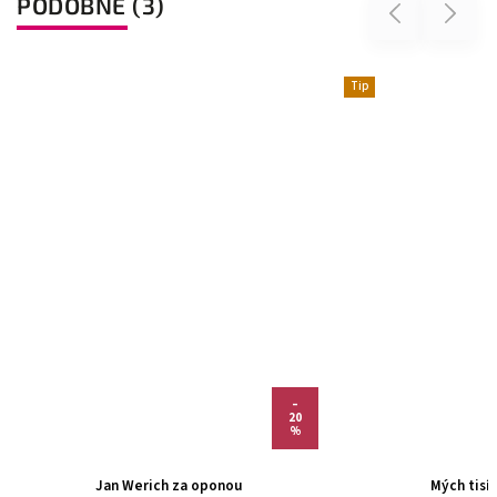
PODOBNÉ (3)
Previous
Next
Tip
–
20
%
Jan Werich za oponou
Mých tisí