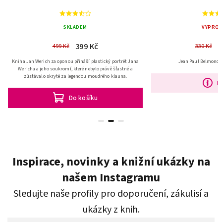
SKLADEM
VYPRO
399 Kč
2
499 Kč
330 Kč
Kniha Jan Werich za oponou přináší plastický portrét Jana
Jean Paul Belmondo,
Wericha a jeho soukromí, které nebylo právě šťastné a
zůstávalo skryté za legendou moudrého klauna.
D
Do košíku
Inspirace, novinky a knižní ukázky na
našem Instagramu
Sledujte naše profily pro doporučení, zákulisí a
ukázky z knih.