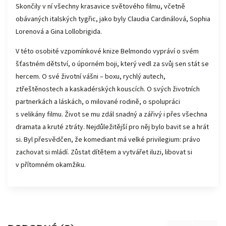
Skončily v ní všechny krasavice světového filmu, včetně
obávaných italských tygřic, jako byly Claudia Cardinálová, Sophia
Lorenová a Gina Lollobrigida.
V této osobité vzpomínkové knize Belmondo vypráví o svém
šťastném dětství, o úporném boji, který vedl za svůj sen stát se
hercem. O své životní vášni – boxu, rychlý autech,
ztřeštěnostech a kaskadérských kouscích. O svých životních
partnerkách a láskách, o milované rodině, o spolupráci
s velikány filmu. Život se mu zdál snadný a zářivý i přes všechna
dramata a kruté ztráty. Nejdůležitější pro něj bylo bavit se a hrát
si. Byl přesvědčen, že komediant má velké privilegium: právo
zachovat si mládí. Zůstat dítětem a vytvářet iluzi, libovat si
v přítomném okamžiku.