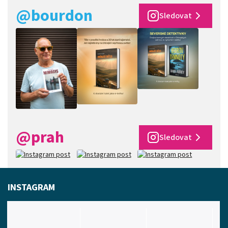
@bourdon
Sledovat
@prah
Sledovat
INSTAGRAM