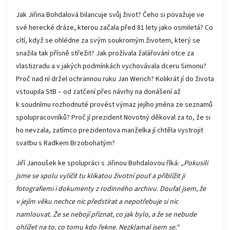
Jak Jiřina Bohdalová bilancuje svůj život? Čeho si považuje ve
své herecké dráze, kterou začala před 81 lety jako osmiletá? Co
cítí, když se ohlédne za svým soukromým životem, který se
snažila tak přísně střežit? Jak prožívala žalářování otce za
vlastizradu a v jakých podmínkách vychovávala dceru Simonu?
Proč nad ní držel ochrannou ruku Jan Werich? Kolikrát jí do života
vstoupila StB – od zatčení přes návrhy na donášení až
k soudnímu rozhodnuté provést výmaz jejího jména ze seznamů
spolupracovníků? Proč jí prezident Novotný děkoval za to, že si
ho nevzala, zatímco prezidentova manželka jí chtěla vystrojit
svatbu s Radkem Brzobohatým?
Jiří Janoušek ke spolupráci s Jiřinou Bohdalovou říká:
„Pokusili
jsme se spolu vylíčit tu klikatou životní pouť a přiblížit ji
fotografiemi i dokumenty z rodinného archivu. Doufal jsem, že
v jejím věku nechce nic předstírat a nepotřebuje si nic
namlouvat. Že se nebojí přiznat, co jak bylo, a že se nebude
ohlížet na to, co tomu kdo řekne. Nezklamal jsem se.“