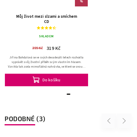
%
Můj život mezi slzami a smíchem
CD
SKLADEM
319 Kč
399 Kč
Jiřina Bohdalová se ve svých devadesáti letech rozhodla
vyprávět svůj životní příběh svým vlastním hlasem.
Vznikla tak zcela mimořádná nahrávka, ve které se snoubí
vysoká...
Do košíku
PODOBNÉ (3)
Previous
Next