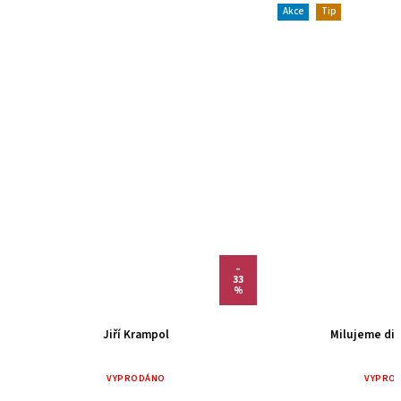
Akce
Tip
–
33
%
Jiří Krampol
Milujeme div
VYPRODÁNO
VYPRO