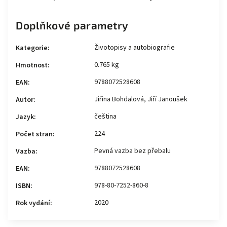
Doplňkové parametry
Životopisy a autobiografie
Kategorie
:
0.765 kg
Hmotnost
:
9788072528608
EAN
:
Jiřina Bohdalová, Jiří Janoušek
Autor
:
čeština
Jazyk
:
224
Počet stran
:
Pevná vazba bez přebalu
Vazba
:
9788072528608
EAN
:
978-80-7252-860-8
ISBN
:
2020
Rok vydání
: