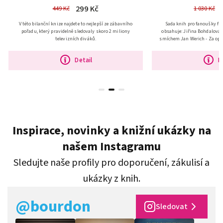
299 Kč
449 Kč
1 030 Kč
V této bilanční knize najdete to nejlepší ze zábavního
Sada knih pro fanoušky fil
pořadu, který pravidelně sledovaly skoro 2 miliony
obsahuje: Jiřina Bohdalová - Můj život mezi slzami a
televizních diváků.
smíchem Jan Werich - Za opo
Mých tisíc
Detail
D
Inspirace, novinky a knižní ukázky na
našem Instagramu
Sledujte naše profily pro doporučení, zákulisí a
ukázky z knih.
@bourdon
Sledovat