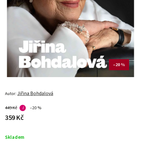
–20 %
Jiřina Bohdalová
Autor:
449 Kč
i
–20 %
359 Kč
Skladem