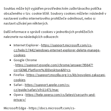
Souhlas může být vyjádřen prostřednictvím zaškrtávacího políčka
obsaženého v tzv. cookie liště. Soubory cookies můžete i následně v
nastavení svého internetového prohlížeče odmítnout, nebo si
nastavit užívání jen některých.
Další informace o správě cookies v jednotlivých prohlížečích
naleznete na následujících odkazech:
Internet Explorer -
https://support.microsoft.com/cs-
cz/help/17442/windows-internet-explorer-delete-manage-
cookies
Google Chrome
-
https://support.google.com/chrome/answer/95647?
co=GENIE.Platform%3DDesktop&hl=cs
Firefox -
https://support.mozilla.org/cs/kb/povoleni-zakazani-
cookies
Safari -
https://support.apple.com/cs-
cz/guide/safari/sfri11471/mac
Opera -
https://help.opera.com/cs/latest/security-and-
privacy/
Microsoft Edge -
https://docs.microsoft.com/cs-