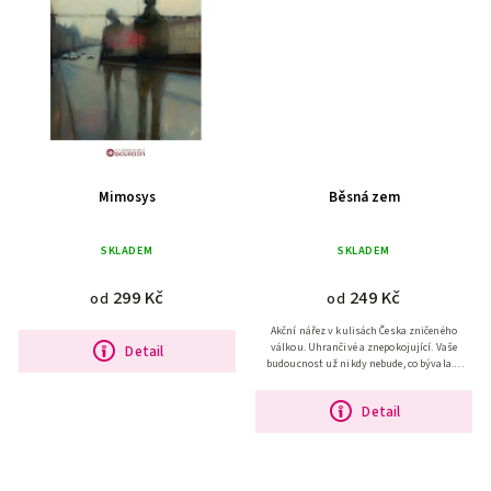
Mimosys
Běsná zem
SKLADEM
SKLADEM
299 Kč
249 Kč
od
od
Akční nářez v kulisách Česka zničeného
válkou. Uhrančivé a znepokojující. Vaše
Detail
budoucnost už nikdy nebude, co bývala. –
Martin Goffa/Daniel Gris Tvrdé, akční,...
Detail