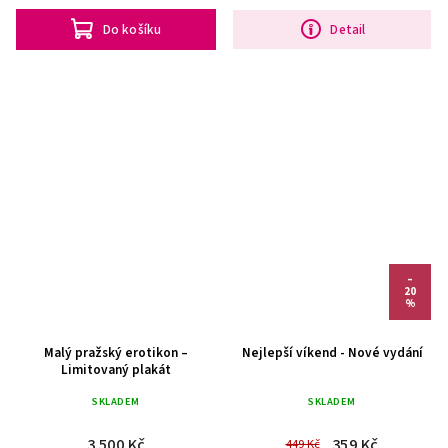
Do košíku
Detail
–
20
%
Malý pražský erotikon –
Nejlepší víkend - Nové vydání
Limitovaný plakát
SKLADEM
SKLADEM
3 500 Kč
359 Kč
449 Kč