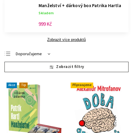
Manželství + dárkový box Patrika Hartla
Skladem
999 Kč
Zobrazit více produktů
Doporučujeme
Nejlevnější
Nejdražší
Nejprodávanější
Akce
Tip
Připravujeme
Abecedně
+ Dárek
zdarma