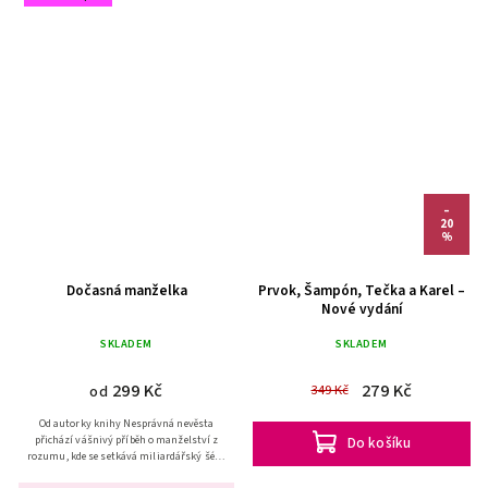
–
20
%
Dočasná manželka
Prvok, Šampón, Tečka a Karel –
Nové vydání
SKLADEM
SKLADEM
299 Kč
279 Kč
349 Kč
od
Od autorky knihy Nesprávná nevěsta
přichází vášnivý příběh o manželství z
Do košíku
rozumu, kde se setkává miliardářský šéf a
jeho sekretářka a zároveň pravá ruka,