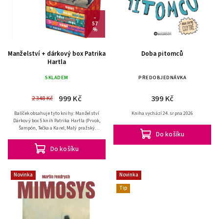
–
57
%
Manželství + dárkový box Patrika
Doba pitomců
Hartla
SKLADEM
PŘEDOBJEDNÁVKA
999 Kč
399 Kč
2 348 Kč
Balíček obsahuje tyto knihy: Manželství
Kniha vychází 24. srpna 2026
Dárkový box 5 knih Patrika Hartla (Prvok,
Šampón, Tečka a Karel; Malý pražský
Do košíku
erotikon; Okamžiky štěstí; Nejlepší
víkend; 15 roků...
Do košíku
Novinka
Novinka
Tip