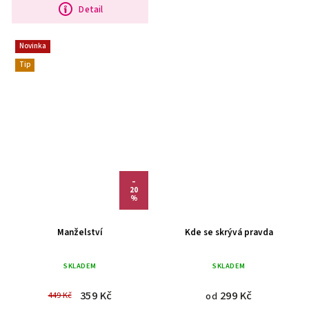
Valentina. BONUSOVOU...
Detail
Novinka
Tip
–
20
%
Manželství
Kde se skrývá pravda
SKLADEM
SKLADEM
359 Kč
299 Kč
449 Kč
od