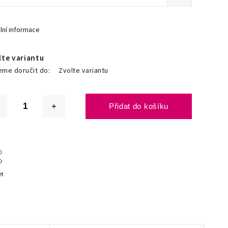
lní informace
lte variantu
me doručit do:
Zvolte variantu
Přidat do košíku
et