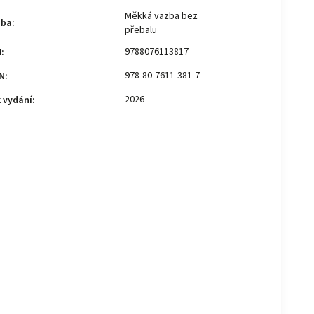
Měkká vazba bez
zba
:
přebalu
9788076113817
N
:
978-80-7611-381-7
N
:
2026
 vydání
: