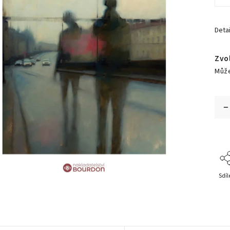
Detai
Zvo
Může
Sdíl