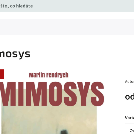
mosys
a
Auto
o
Vari