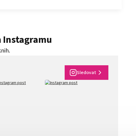
m Instagramu
knih.
Sledovat