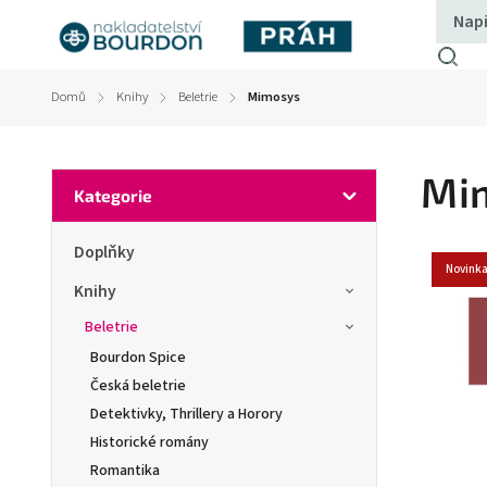
Domů
Knihy
Beletrie
Mimosys
/
/
/
Mi
Kategorie
Doplňky
Novink
Knihy
Beletrie
Bourdon Spice
Česká beletrie
Detektivky, Thrillery a Horory
Historické romány
Romantika