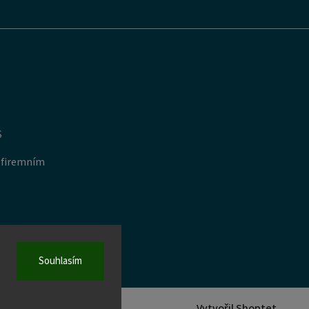
S
 firemním
Souhlasím
Vytvořil Shoptet