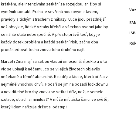
krátkém, ale intenzivním setkání se rozejdou, aniž by si
Va
vyměnili kontakt. Praha je sevřená nouzovým stavem,
pravidly a tichým strachem z nákazy. Ulice jsou prázdnější
EA
než obvykle, lidské vztahy křehčí a všechno osobní jako by
ISB
se náhle stalo nebezpečné. A přesto právě teď, kdy je
každý dotek problém a každé setkání risk, začne oba
Rok
pronásledovat touha znovu toho druhého najít.
Marcel i Zina mají za sebou vlastní emocionální peklo a o to
víc se upínají k něčemu, co se v jejich životech objevilo
nečekaně a téměř absurdně. K naději a lásce, která přišla v
nejméně vhodnou chvíli. Podaří se jim na pozadí lockdownu
a neviditelné hrozby znovu se setkat dřív, než je semele
izolace, strach a minulost? A může mít láska šanci ve světě,
který lidem nařizuje držet si odstup?