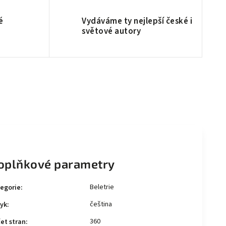
é
Vydáváme ty nejlepší české i
světové autory
oplňkové parametry
Beletrie
egorie
:
čeština
yk
:
360
et stran
: