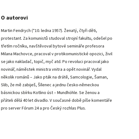
O autorovi
Martin Fendrych (*10. ledna 1957). Ženatý, čtyři děti,
protestant. Za komunistů studoval strojní fakultu, odešel po
třetím ročníku, navštěvoval bytové semináře profesora
Milana Machovce, pracoval v protikomunistické opozici, živil
se jako nakladač, topič, myč atd. Po revoluci pracoval jako
novinář, náměstek ministra vnitra a opět novinář. Vydal
několik románů – Jako pták na drátě, Samcologie, Šaman,
Slib, že mě zabiješ, Šílenec a jednu česko-německou
básnickou sbírku Kotlino úst – Mundhöhle. Se ženou a
přáteli dělá 40 let divadlo. V současné době píše komentáře
pro server Fórum 24 a pro Český rozhlas Plus.