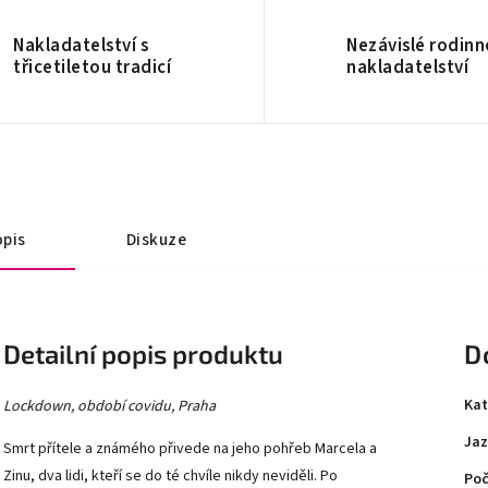
Nakladatelství s
Nezávislé rodinn
třicetiletou tradicí
nakladatelství
pis
Diskuze
Detailní popis produktu
D
Kat
Lockdown, období covidu, Praha
Jaz
Smrt přítele a známého přivede na jeho pohřeb Marcela a
Zinu, dva lidi, kteří se do té chvíle nikdy neviděli. Po
Poč