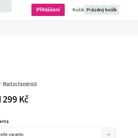
Prázdný košík
Přihlášení
Martin Fendrych
r:
d
299 Kč
anta