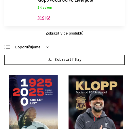
Klopp
Pocta od FC Liverpool
Skladem
319 Kč
Zobrazit více produktů
Doporučujeme
Nejlevnější
Nejdražší
Nejprodávanější
Abecedně