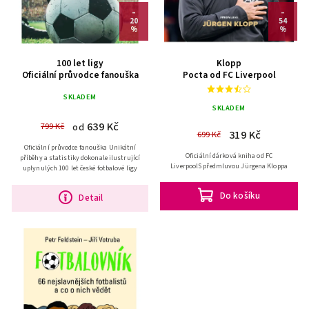
–
–
20
54
%
%
100 let ligy
Klopp
Oficiální průvodce fanouška
Pocta od FC Liverpool
SKLADEM
SKLADEM
639 Kč
799 Kč
od
319 Kč
699 Kč
Oficiální průvodce fanouška Unikátní
Oficiální dárková kniha od FC
příběhy a statistiky dokonale ilustrující
LiverpoolS předmluvou Jürgena Kloppa
uplynulých 100 let české fotbalové ligy
Do košíku
Detail