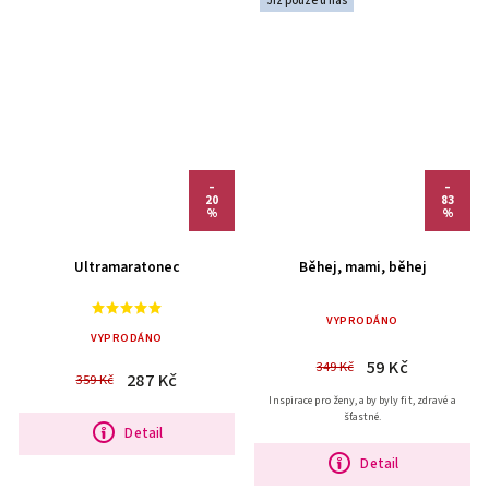
Již pouze u nás
–
–
20
83
%
%
Ultramaratonec
Běhej, mami, běhej
VYPRODÁNO
VYPRODÁNO
59 Kč
349 Kč
287 Kč
359 Kč
Inspirace pro ženy, aby byly fit, zdravé a
šťastné.
Detail
Detail