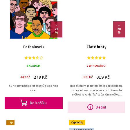
–
–
20
20
%
%
Fotbalovník
Zlaté hroty
SKLADEM
VYPRODÁNO
279 Kč
319 Kč
349 Kč
399 Kč
66 nejslavnějších fotbalistů a co o nich
Hod oštěpem je zlatou českou disciplínou.
vědět.
Jsme v ní světovou velmocí a držíme oba
světové rekordy. Teď se českému oštěpu
konečně dostává důstojné knižní
Do košíku
monografie.
Detail
Tip
Výprodej