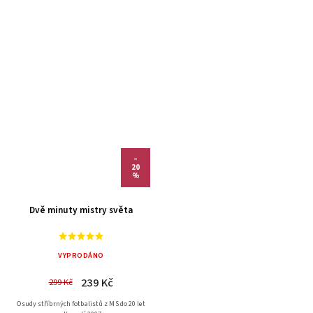
–
20
%
Dvě minuty mistry světa
VYPRODÁNO
239 Kč
299 Kč
Osudy stříbrných fotbalistů z MS do 20 let