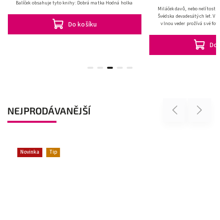
Balíček obsahuje tyto knihy: Dobrá matka Hodná holka
Miláček davů, nebo nelítostn
Švédska devadesátých let. V 
Do košíku
vlnou veder prožívá své fot
zárove
Do 
NEJPRODÁVANĚJŠÍ
Previous
Next
Novinka
Tip