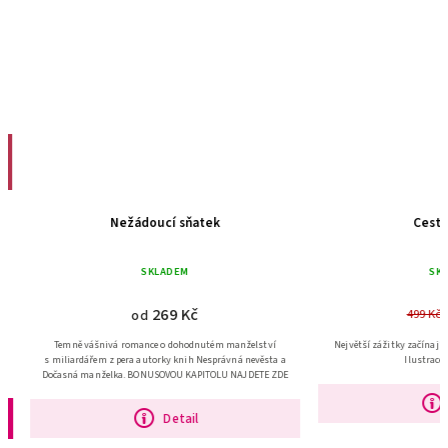
Nežádoucí sňatek
Cestuj 
SKLADEM
SKLA
269 Kč
3
499 Kč
od
Temně vášnivá romance o dohodnutém manželství
Největší zážitky začínají tam
s miliardářem z pera autorky knih Nesprávná nevěsta a
Ilustrace An
Dočasná manželka. BONUSOVOU KAPITOLU NAJDETE ZDE
D
Detail