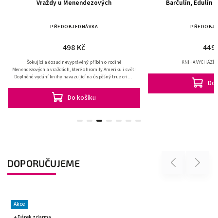
Vraždy u Menendezových
Barčulín, Edulín 
PŘEDOBJEDNÁVKA
PŘEDOBJE
498 Kč
449 
Šokující a dosud nevyprávěný příběh o rodině
KNIHA VYCHÁZÍ 2
Menendezových a vraždách, které ohromily Ameriku i svět!
Doplněné vydání knihy navazující na úspěšný true crime
Do 
seriál na Netflixu.
Do košíku
DOPORUČUJEME
Previous
Next
Akce
+ Dárek zdarma