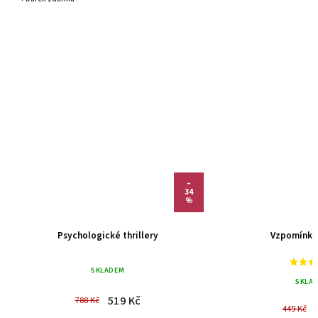
–
34
%
Psychologické thrillery
Vzpomínka 
SKLADEM
SKLA
519 Kč
788 Kč
449 Kč