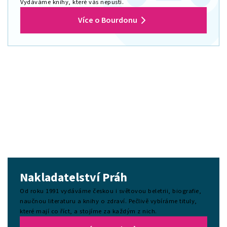
Vydáváme knihy, které vás nepustí.
Více o Bourdonu
Nakladatelství Práh
Od roku 1991 vydáváme českou i světovou beletrii, biografie,
naučnou literaturu a knihy o zdraví. Pečlivě vybíráme tituly,
které mají co říct, a stojíme za každým z nich.