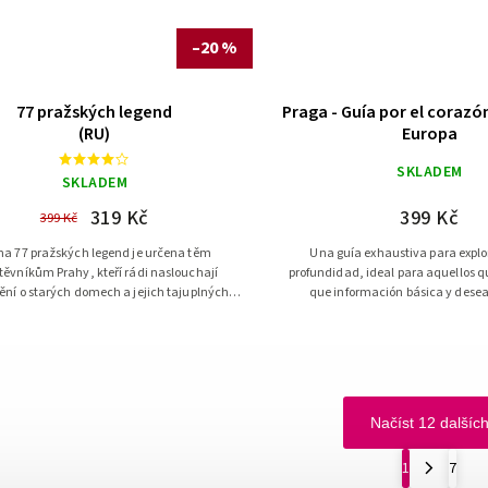
–20 %
77 pražských legend
Praga - Guía por el coraz
(RU)
Europa
SKLADEM
SKLADEM
319 Kč
399 Kč
399 Kč
ha 77 pražských legend je určena těm
Una guía exhaustiva para explo
těvníkům Prahy, kteří rádi naslouchají
profundidad, ideal para aquellos 
ění o starých domech a jejich tajuplných
que información básica y dese
zákoutích.
íntimamente con la ciudad. Ofrece
Načíst 12 dalšíc
1
7