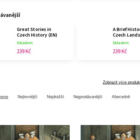
ávanější
Great Stories in
A Brief Histo
Czech History
(EN)
Czech Land
Skladem
Skladem
239 Kč
239 Kč
Zobrazit více produk
jeme
Nejlevnější
Nejdražší
Nejprodávanější
Abecedně