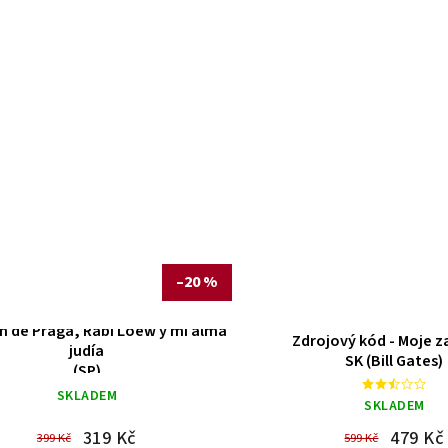
–20 %
m de Praga, Rabí Loew y mi alma
Zdrojový kód - Moje z
judía
SK (Bill Gates)
(SP)
SKLADEM
SKLADEM
319 Kč
479 Kč
399 Kč
599 Kč