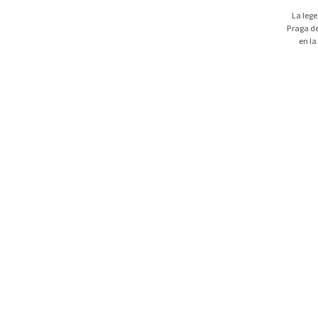
La lege
Praga de
en la