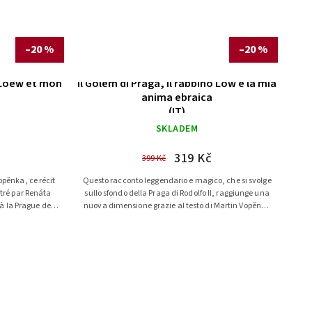
–20 %
–20 %
 Loew et mon
Il Golem di Praga, il rabbino Löw e la mia
anima ebraica
(IT)
SKLADEM
319 Kč
399 Kč
opěnka, ce récit
Questo racconto leggendario e magico, che si svolge
stré par Renáta
sullo sfondo della Praga di Rodolfo II, raggiunge una
à la Prague de
nuova dimensione grazie al testo di Martin Vopěnka
...
e alle...