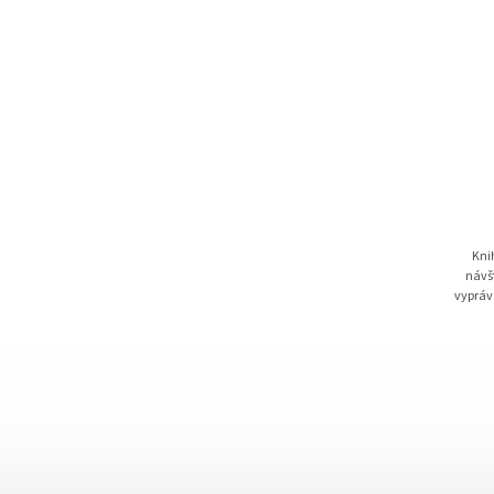
Kni
návš
vypráv