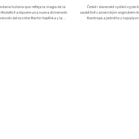
ndaria historia que refleja la magia de la
České i slovenské vydání vyjde 6
 Rodolfo II adquiere una nueva dimensión
souběžně s americkým originálem Au
 versión del escritor Martin Vopěnka y la
filantropa a jedného z najvplyvn
ilustradora Renáta Fučíková. La...
modernej doby v oblasti bizn