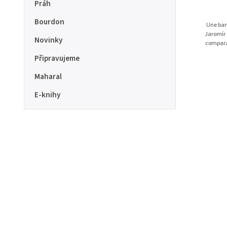
Práh
Bourdon
Une ban
Jaromír 
Novinky
comparab
Připravujeme
Maharal
E-knihy