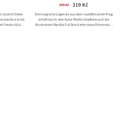
319 Kč
399 Kč
el Jaromír Erben
Die magische Legende aus dem rudolfinischen Prag
uivalente a la de
erhält durch den Autor Martin Vopěnka und die
el Fondo clásico
Illustratorin Renáta Fučíková eine neue Dimension.
Ein Zusammentreffen von...