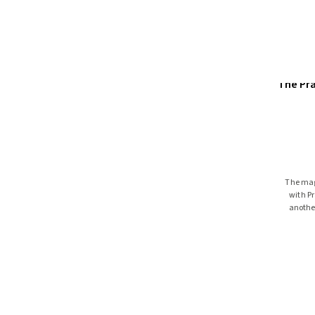
The Pr
The mag
with Pr
anothe