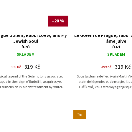
–20 %
ague Golem, Rabbi Loew, and My
Le Golem de Prague, rabbi
Jewish Soul
âme juive
(EN)
(FR)
SKLADEM
SKLADEM
319 Kč
319 Kč
399 Kč
399 Kč
ical legend of the Golem, long associated
Sous la plume de l’écrivain Martin V
ague in the reign of Rudolf II, acquires yet
plein de légendes et de magie, illu
r dimension in a new treatment by writer
Fučíková, vous fera voyager jusqu’
Martin Vopěnka and...
l’empereur Rodolphe II.
Tip