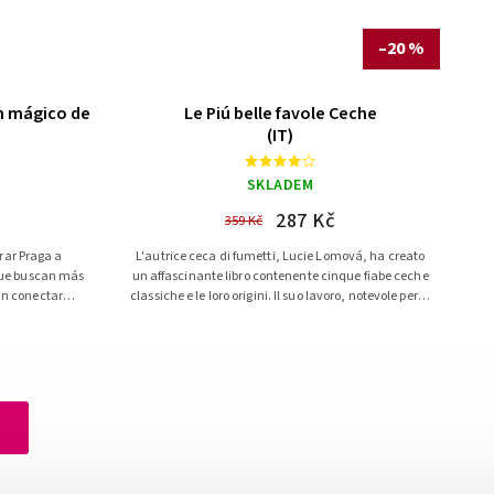
–20 %
ón mágico de
Le Piú belle favole Ceche
(IT)
SKLADEM
287 Kč
359 Kč
rar Praga a
L'autrice ceca di fumetti, Lucie Lomová, ha creato
que buscan más
un affascinante libro contenente cinque fiabe ceche
an conectar
classiche e le loro origini. Il suo lavoro, notevole per lo
 43 paseos...
stile moderno...
h