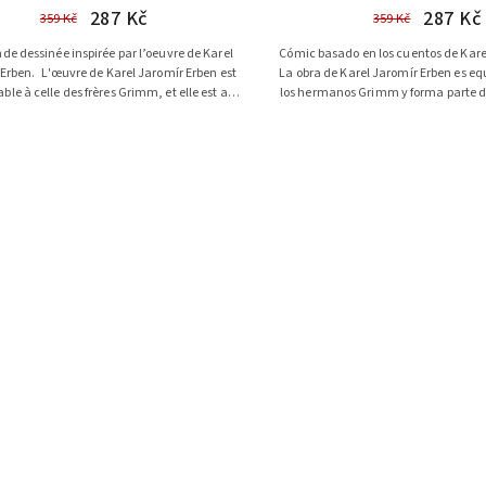
287 Kč
287 Kč
359 Kč
359 Kč
de dessinée inspirée par l’oeuvre de Karel
Cómic basado en los cuentos de Kar
Erben. L'œuvre de Karel Jaromír Erben est
La obra de Karel Jaromír Erben es eq
le à celle des frères Grimm, et elle est au
los hermanos Grimm y forma parte d
cœur de la...
del Cuento...