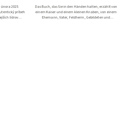
. února 2025
Das Buch, das Sie in den Händen halten, erzählt von
tentický príbeh
einem Kaiser und einem kleinen Knaben, von einem
ejších lídrov
Ehemann, Vater, Feldherrn, Gebildeten und
isu a...
Schriftsteller. Dies alles war der...