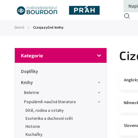
Domů
Cizojazyčné knihy
/
Ciz
Kategorie
Doplňky
Anglick
Knihy
Beletrie
Populárně-naučná literatura
Němec
Dítě, rodina a vztahy
Esoterika a duchovní svět
Sloven
Historie
Kuchařky