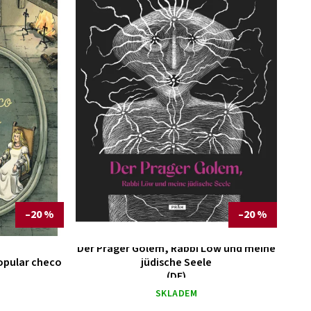
–20 %
–20 %
Der Prager Golem, Rabbi Löw und meine
opular checo
jüdische Seele
(DE)
SKLADEM