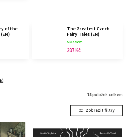
ry of the
The Greatest Czech
s
(EN)
Fairy Tales
(EN)
Skladem
287 Kč
tů
78
položek celkem