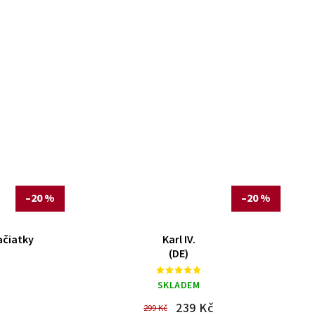
–20 %
–20 %
ačiatky
Karl IV.
(DE)
SKLADEM
239 Kč
299 Kč