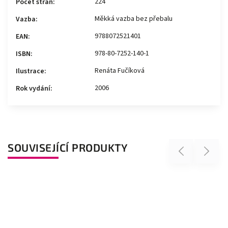
224
Počet stran
:
Měkká vazba bez přebalu
Vazba
:
9788072521401
EAN
:
978-80-7252-140-1
ISBN
:
Renáta Fučíková
Ilustrace
:
2006
Rok vydání
:
SOUVISEJÍCÍ PRODUKTY
Previous
Next