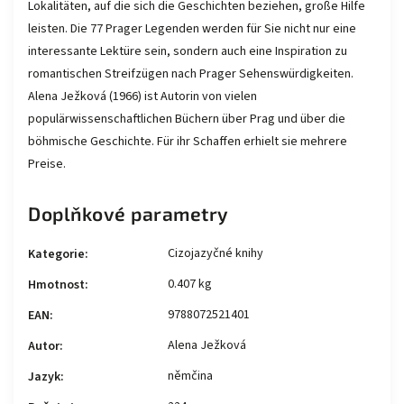
Lokalitäten, auf die sich die Geschichten beziehen, große Hilfe
leisten. Die 77 Prager Legenden werden für Sie nicht nur eine
interessante Lektüre sein, sondern auch eine Inspiration zu
romantischen Streifzügen nach Prager Sehenswürdigkeiten.
Alena Ježková (1966) ist Autorin von vielen
populärwissenschaftlichen Büchern über Prag und über die
böhmische Geschichte. Für ihr Schaffen erhielt sie mehrere
Preise.
Doplňkové parametry
Cizojazyčné knihy
Kategorie
:
0.407 kg
Hmotnost
:
9788072521401
EAN
:
Alena Ježková
Autor
:
němčina
Jazyk
: