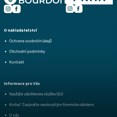
O nakladatelství
Ochrana osobních údajů
Obchodní podmínky
Kontakt
Informace pro Vás
Využijte zásilkovou službu GLS
Kniha? Zaujměte neobvyklým firemním dárkem
O nás