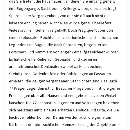
das Sie treten, die Hausmauern, an denen Sie entlang gehen,
ihre ­Bogengänge, Dachböden, Kellergewölbe, dies alles trägt ­
Spuren einer Vergangenheit, von der sie oft auch nicht die
leiseste Ahnung haben. Nicht alles wurde genau überliefert.
Vieles ist in ein ­Geheimnis gehüllt. Doch Prag quellt über von
einem ­kolossalen Reichtum an volkstümlichen und historischen ­
Legenden und ­Sagen, die dank Chronisten, begeisterten
Forschern und ­Sammlern vor langer Zeit aufgezeichnet wurden.
Es hat sich eine Reihe von Gebäuden und kleineren
architektonischen Denkmälern wie etwa Hauszeichen,
Steinfiguren, Gedenktafeln oder Abbildungen an ­Fassaden ­
erhalten, die Zeugen vergangener Geschichten sind. Das Buch
77 Prager Legenden ist für Besucher Prags bestimmt, die gerne
Erzählungen über alte Häuser und ihre geheimnisvollen Winkel
lauschen. Die 77 schönsten Legenden und Volkssagen beziehen
sich ­meistens auf bis heute erhalten Gebäude und Orte, die Sie
leicht ­verfehlen könnten. Darum werden auch die gemalten
Karten mit der ­übersichtlichen Kennzeichnung der Objekte oder