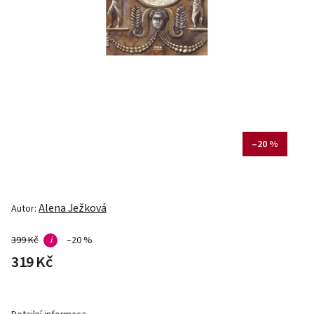
–20 %
Alena Ježková
Autor:
399 Kč
i
–20 %
319 Kč