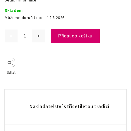
Detailní informace
Skladem
Můžeme doručit do:
12.8.2026
Přidat do košíku
Sdílet
Nakladatelství s třicetiletou tradicí