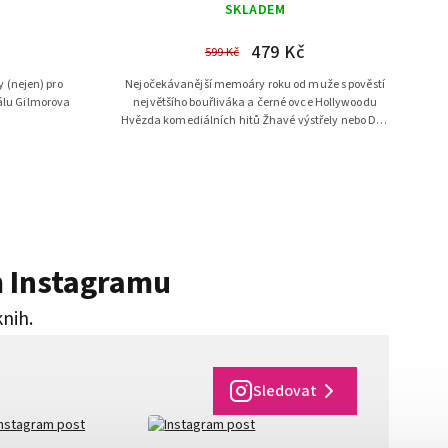
SKLADEM
479 Kč
599 Kč
 (nejen) pro
Nejočekávanější memoáry roku od muže s pověstí
álu Gilmorova
největšího bouřliváka a černé ovce Hollywoodu
Hvězda komediálních hitů Žhavé výstřely nebo Dva
a půl chlapa konečně vypráví...
m Instagramu
knih.
Sledovat