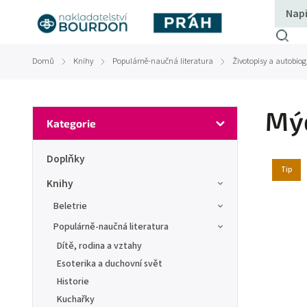
Domů
Knihy
Populárně-naučná literatura
Životopisy a autobiog
/
/
/
Mýc
Kategorie
Doplňky
Tip
Knihy
Beletrie
Populárně-naučná literatura
Dítě, rodina a vztahy
Esoterika a duchovní svět
Historie
Kuchařky