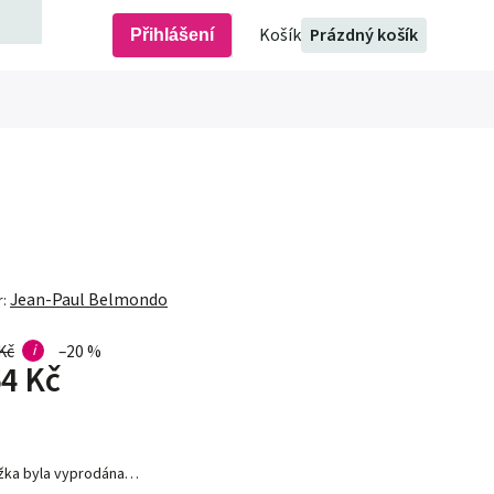
Prázdný košík
Přihlášení
Jean-Paul Belmondo
r:
Kč
i
–20 %
4 Kč
žka byla vyprodána…