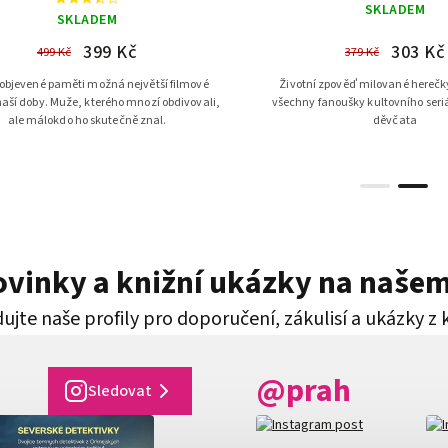
SKLADEM
SKLADEM
399 Kč
303 Kč
499 Kč
379 Kč
bjevené paměti možná největší filmové
Životní zpověď milované herečky
aší doby. Muže, kterého mnozí obdivovali,
všechny fanoušky kultovního seri
ale málokdo ho skutečně znal.
děvčata
novinky a knižní ukázky na naše
ujte naše profily pro doporučení, zákulisí a ukázky z 
@prah
Sledovat