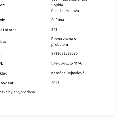
or
:
Sophia
Blandinieresová
čeština
yk
:
248
et stran
:
Pevná vazba s
zba
:
přebalem
9788072527076
N
:
978-80-7252-707-6
N
:
Kateřina Dejmalová
klad
:
2017
 vydání
:
ožka byla vyprodána…