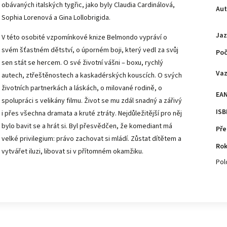
obávaných italských tygřic, jako byly Claudia Cardinálová,
Aut
Sophia Lorenová a Gina Lollobrigida.
Jaz
V této osobité vzpomínkové knize Belmondo vypráví o
svém šťastném dětství, o úporném boji, který vedl za svůj
Poč
sen stát se hercem. O své životní vášni – boxu, rychlý
Va
autech, ztřeštěnostech a kaskadérských kouscích. O svých
životních partnerkách a láskách, o milované rodině, o
EA
spolupráci s velikány filmu. Život se mu zdál snadný a zářivý
ISB
i přes všechna dramata a kruté ztráty. Nejdůležitější pro něj
bylo bavit se a hrát si. Byl přesvědčen, že komediant má
Pře
velké privilegium: právo zachovat si mládí. Zůstat dítětem a
Rok
vytvářet iluzi, libovat si v přítomném okamžiku.
Pol