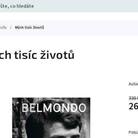
rafie
Mých tisíc životů
/
h tisíc životů
Auto
330 
26
Polo