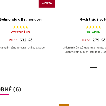
–20 %
Belmondo o Belmondovi
Mých tisíc život
VYPRODÁNO
SKLADEM
632 Kč
279 Kč
790 Kč
349 Kč
la vyjímečná fotografická publikace.
„Těch tisíc životů uplynulo rychle, a
uběhly stejnou rychlostí, jakou jse
BNÉ (6)