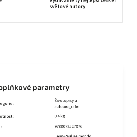
é
Vydáváme ty nejlepší české i
světové autory
oplňkové parametry
Životopisy a
egorie
:
autobiografie
0.4 kg
otnost
:
9788072527076
N
:
Jean-Paul Belmondo,