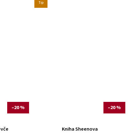
Tip
–20 %
–20 %
ěvče
Kniha Sheenova