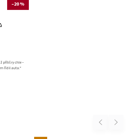
–20 %
ů
ž příliš rychle –
m řídil auta.“
Previous
Next