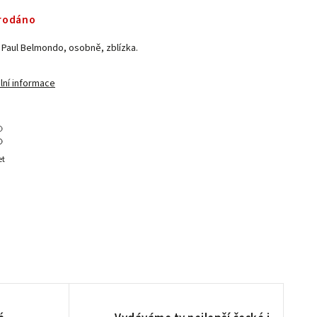
rodáno
 Paul Belmondo, osobně, zblízka.
lní informace
et