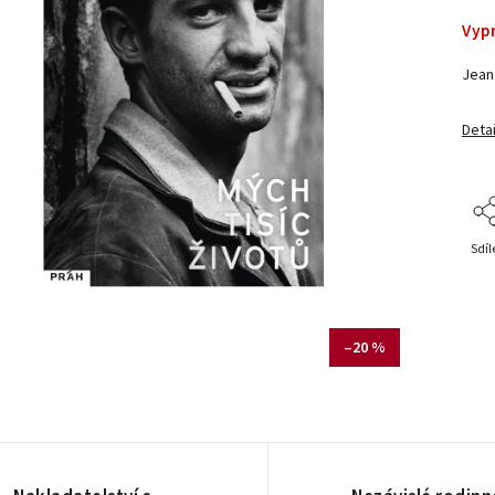
Vyp
Jean
Detai
Sdíl
–20 %