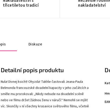
Nakladatelství s
Nezávislé rodinn
třicetiletou tradicí
nakladatelství
pis
Diskuze
Detailní popis produktu
D
Nula! Divnej ksicht! Ohyzda! Takhle častovali Jeana-Paula
Kat
Belmonda francouzské divadelní kapacity v jeho začátcích a
Hm
směle mu prorokovali: „Nikdy nebude na divadelní scéně
nebo ve filmu držet žádnou ženu v náručí.“ Nemohli se mýlit
EA
víc. Skončily v ní všechny krasavice světového filmu, včetně