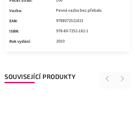
100
Počet stran
:
Pevná vazba bez přebalu
Vazba
:
9788072521821
EAN
:
978-80-7252-182-1
ISBN
:
2010
Rok vydání
:
SOUVISEJÍCÍ PRODUKTY
Previous
Next