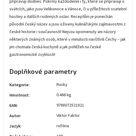
připravují dodnes. Pokrmy každodenní i ty, které se připravují o
svátcích, jako jsou Velikonoce a Vánoce, či u příležitosti svatební
hostiny a dalších rodinných oslav. Receptům je ponechán
původní český název a jsou oživeny kulinářskými zajímavostmi z
české historie i současnosti! Nejsou opomenuty ani názory
některých známých osob, které v minulosti navštívili Čechy – jak
jim chutnala česká kuchyně a jak pohlíželi na české
gastronomické zvyklosti!
Doplňkové parametry
Rusky
Kategorie
:
0.466 kg
Hmotnost
:
9788072521821
EAN
:
Viktor Faktor
Autor
:
ruština
Jazyk
: