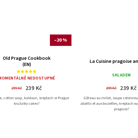
–20 %
Old Prague Cookbook
La Cuisine pragoise a
(EN)
SKLADEM
MOMENTÁLNĚ NEDOSTUPNÉ
239 Kč
239 Kč
299 Kč
299 Kč
ke, cotton soup, kaldoun, kreplach or Prague
Gâteau au millet, soupe cotonneu
kružalky cakes?
abattis et aux boulettes, kreplach ou
pragoise?