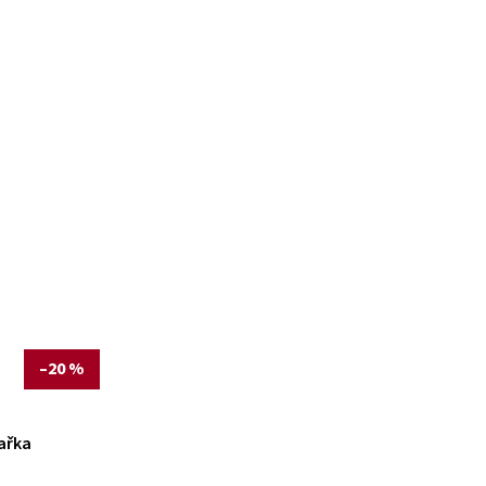
–20 %
ařka