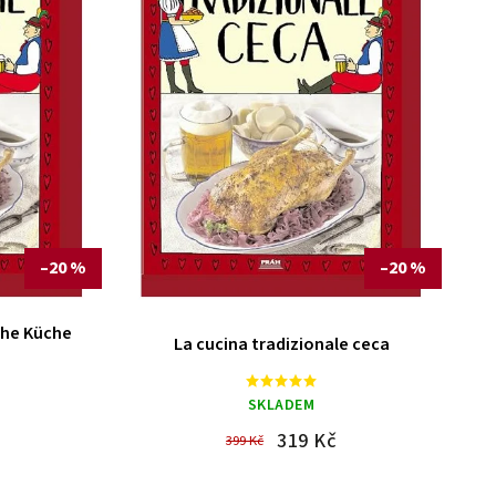
–20 %
–20 %
che Küche
La cucina tradizionale ceca
SKLADEM
319 Kč
399 Kč