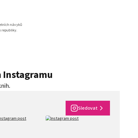
delních návyků
 republiky.
m Instagramu
knih.
Sledovat