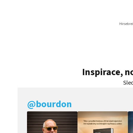
Hirsebre
Inspirace, 
Sled
@bourdon