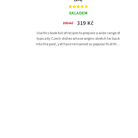
SKLADEM
319 Kč
399 Kč
Use this book full of recipes to prepare a wide range of
typically Czech dishes whose origins stretch far back
into the past, yet have remained so popular that they
are...