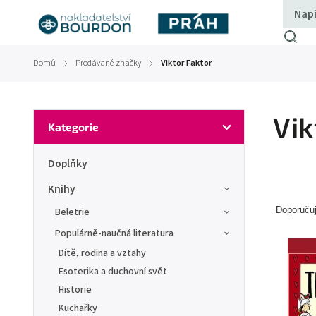
Domů
Prodávané značky
Viktor Faktor
/
/
Vik
Kategorie
Doplňky
Knihy
Doporuču
Beletrie
Populárně-naučná literatura
Dítě, rodina a vztahy
Esoterika a duchovní svět
Historie
Kuchařky