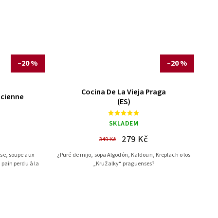
–20 %
–20 %
Cocina De La Vieja Praga
ncienne
(ES)
SKLADEM
279 Kč
349 Kč
se, soupe aux
¿Puré de mijo, sopa Algodón, Kaldoun, Kreplach o los
 pain perdu à la
„Kružalky“ praguenses?