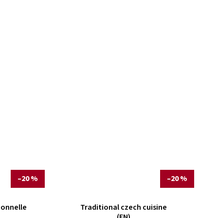
–20 %
–20 %
ionnelle
Traditional czech cuisine
(EN)