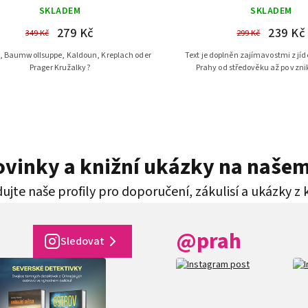
SKLADEM
SKLADEM
279 Kč
239 Kč
349 Kč
299 Kč
i, Baumwollsuppe, Kaldoun, Kreplach oder
Text je doplněn zajímavostmi z jí
Prager Kružalky?
Prahy od středověku až po vznik
novinky a knižní ukázky na naše
ujte naše profily pro doporučení, zákulisí a ukázky z 
@prah
Sledovat