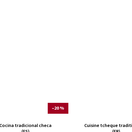
–20 %
Cocina tradicional checa
Cuisine tcheque tradit
(ES)
(FR)