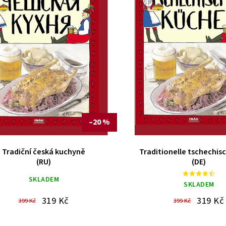
–20 %
Tradiční česká kuchyně
Traditionelle tschechis
(RU)
(DE)
SKLADEM
SKLADEM
319 Kč
319 Kč
399 Kč
399 Kč