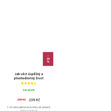
–
20
%
Jak vést úspěšný a
plnohodnotný život
SKLADEM
239 Kč
299 Kč
3. díl veleúspěšné série, která od základů
změní váš život.