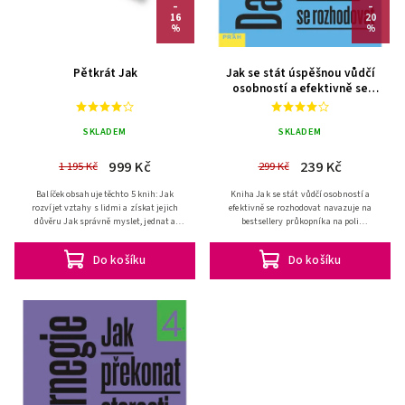
–
–
16
20
%
%
Pětkrát Jak
Jak se stát úspěšnou vůdčí
osobností a efektivně se
rozhodovat
SKLADEM
SKLADEM
999 Kč
239 Kč
1 195 Kč
299 Kč
Balíček obsahuje těchto 5 knih: Jak
Kniha Jak se stát vůdčí osobností a
rozvíjet vztahy s lidmi a získat jejich
efektivně se rozhodovat navazuje na
důvěru Jak správně myslet, jednat a
bestsellery průkopníka na poli
mluvit Jak vést úspěšný a plnohodnotný
mezilidských vztahů Dalea Carnegieho a
život Jak překonat...
pracuje s jeho nesmrtelnými...
Do košíku
Do košíku