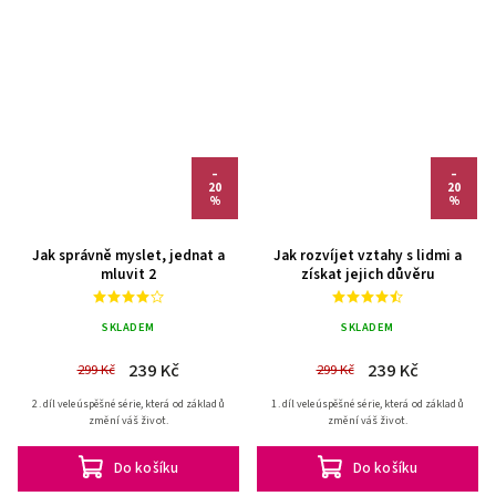
–
–
20
20
%
%
Jak správně myslet, jednat a
Jak rozvíjet vztahy s lidmi a
mluvit 2
získat jejich důvěru
SKLADEM
SKLADEM
239 Kč
239 Kč
299 Kč
299 Kč
2. díl veleúspěšné série, která od základů
1. díl veleúspěšné série, která od základů
změní váš život.
změní váš život.
Do košíku
Do košíku