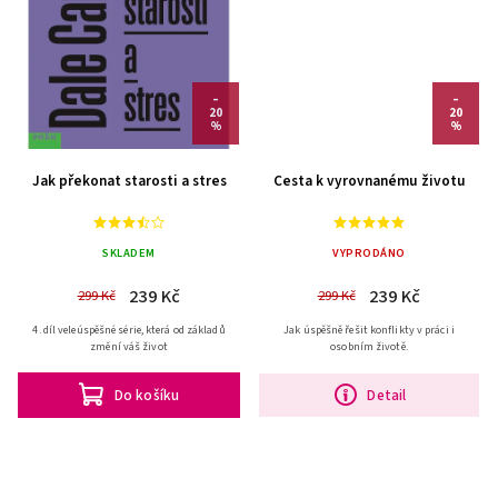
–
–
20
20
%
%
Jak překonat starosti a stres
Cesta k vyrovnanému životu
SKLADEM
VYPRODÁNO
239 Kč
239 Kč
299 Kč
299 Kč
4. díl veleúspěšné série, která od základů
Jak úspěšně řešit konflikty v práci i
změní váš život
osobním životě.
Do košíku
Detail