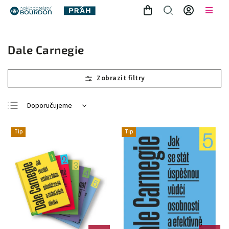
Dale Carnegie
Doporučujeme
Nejlevnější
Tip
Tip
Nejdražší
Nejprodávanější
Abecedně