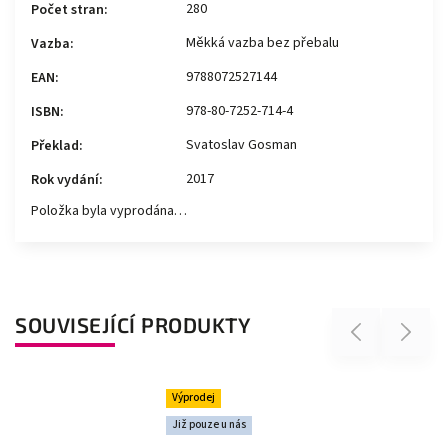
280
Počet stran
:
Měkká vazba bez přebalu
Vazba
:
9788072527144
EAN
:
978-80-7252-714-4
ISBN
:
Svatoslav Gosman
Překlad
:
2017
Rok vydání
:
Položka byla vyprodána…
SOUVISEJÍCÍ PRODUKTY
Previous
Next
Výprodej
Již pouze u nás