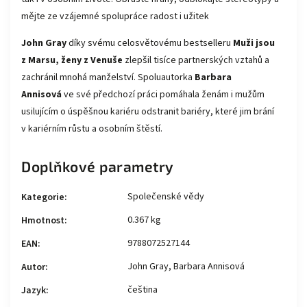
mějte ze vzájemné spolupráce radost i užitek
John Gray
díky svému celosvětovému bestselleru
Muži jsou
z Marsu, ženy z Venuše
zlepšil tisíce partnerských vztahů a
zachránil mnohá manželství. Spoluautorka
Barbara
Annisová
ve své předchozí práci pomáhala ženám i mužům
usilujícím o úspěšnou kariéru odstranit bariéry, které jim brání
v kariérním růstu a osobním štěstí.
Doplňkové parametry
Společenské vědy
Kategorie
:
0.367 kg
Hmotnost
:
9788072527144
EAN
:
John Gray, Barbara Annisová
Autor
:
čeština
Jazyk
: