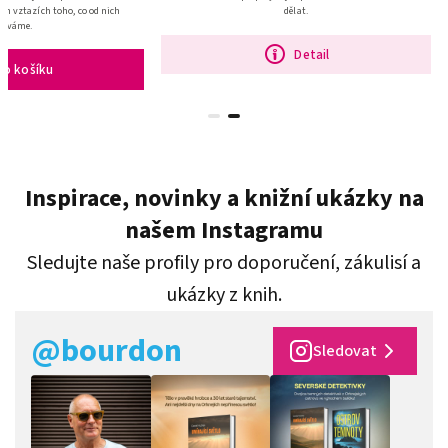
h vztazích toho, co od nich
dělat.
káváme.
Detail
Do košíku
Inspirace, novinky a knižní ukázky na
našem Instagramu
Sledujte naše profily pro doporučení, zákulisí a
ukázky z knih.
@bourdon
Sledovat