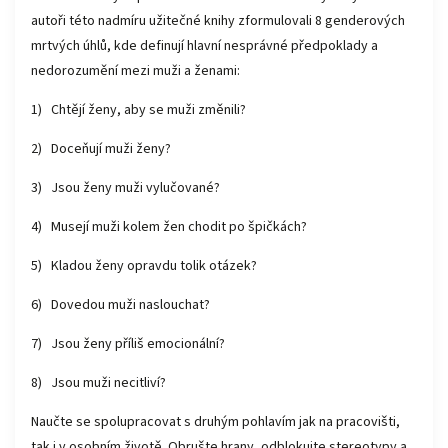
autoři této nadmíru užitečné knihy zformulovali 8 genderových
mrtvých úhlů, kde definují hlavní nesprávné předpoklady a
nedorozumění mezi muži a ženami:
1)
Chtějí ženy, aby se muži změnili?
2)
Doceňují muži ženy?
3)
Jsou ženy muži vylučované?
4)
Musejí muži kolem žen chodit po špičkách?
5)
Kladou ženy opravdu tolik otázek?
6)
Dovedou muži naslouchat?
7)
Jsou ženy příliš emocionální?
8)
Jsou muži necitliví?
Naučte se spolupracovat s druhým pohlavím jak na pracovišti,
tak i v osobním životě. Obrušte hrany, odblokujte stereotypy a