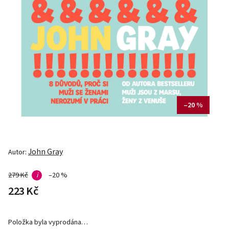
–20 %
John Gray
Autor:
279 Kč
i
–20 %
223 Kč
Položka byla vyprodána…