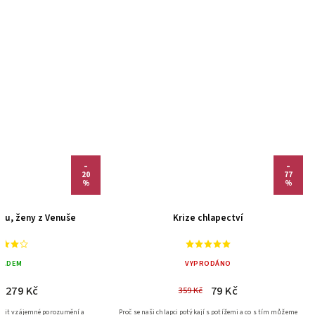
–
–
20
77
%
%
rsu, ženy z Venuše
Krize chlapectví
LADEM
VYPRODÁNO
279 Kč
79 Kč
359 Kč
epšit vzájemné porozumění a
Proč se naši chlapci potýkají s potížemi a co s tím můžeme