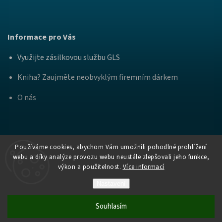
Informace pro Vás
Využijte zásilkovou službu GLS
Kniha? Zaujměte neobvyklým firemním dárkem
O nás
Používáme cookies, abychom Vám umožnili pohodlné prohlížení
webu a díky analýze provozu webu neustále zlepšovali jeho funkce,
výkon a použitelnost.
Více informací
Copyright
Nakladatelství Bourdon a
. Všechna práva
2026
Práh
vyhrazena.
Nastavení
Vytvořil Shoptet
Souhlasím