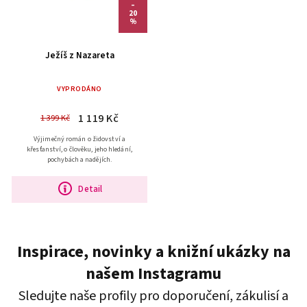
–
20
%
Ježíš z Nazareta
VYPRODÁNO
1 119 Kč
1 399 Kč
Výjimečný román o židovství a
křesťanství, o člověku, jeho hledání,
pochybách a nadějích.
Detail
Inspirace, novinky a knižní ukázky na
našem Instagramu
Sledujte naše profily pro doporučení, zákulisí a