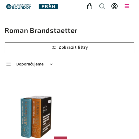
Roman Brandstaetter
Doporučujeme
Nejlevnější
Nejdražší
Nejprodávanější
Abecedně