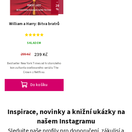
–
20
%
William a Harry: Bitva bratrů
SKLADEM
239 Kč
299 Kč
Bestseller New York Times od historického
konzultanta oceňovaného seriálu The
Crown z Netflixu.
Do košíku
Inspirace, novinky a knižní ukázky na
našem Instagramu
Sledujte naše profily pro doporučení, zákulisí a