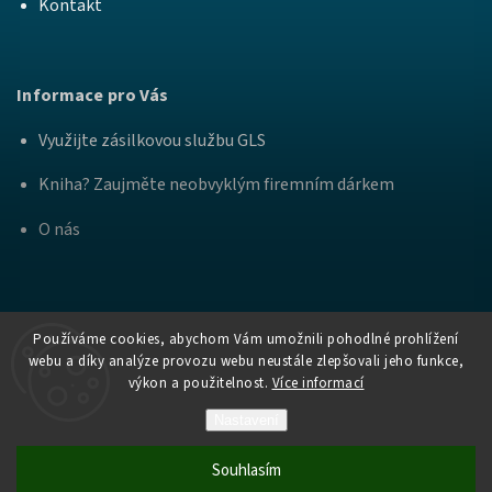
Kontakt
Informace pro Vás
Využijte zásilkovou službu GLS
Kniha? Zaujměte neobvyklým firemním dárkem
O nás
Používáme cookies, abychom Vám umožnili pohodlné prohlížení
webu a díky analýze provozu webu neustále zlepšovali jeho funkce,
výkon a použitelnost.
Více informací
Copyright
Nakladatelství Bourdon a
. Všechna práva
2026
Práh
vyhrazena.
Nastavení
Vytvořil Shoptet
Souhlasím