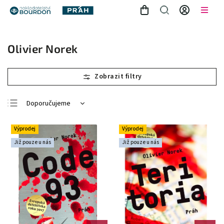
Olivier Norek
Doporučujeme
Nejlevnější
Výprodej
Výprodej
Nejdražší
Již pouze u nás
Již pouze u nás
Nejprodávanější
Abecedně