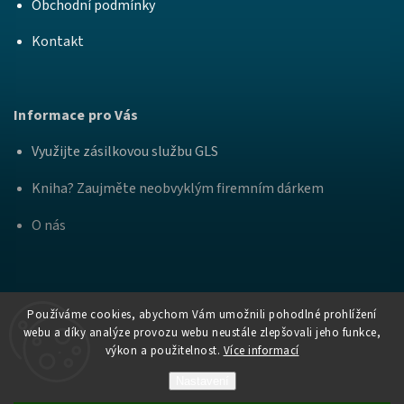
Obchodní podmínky
Kontakt
Informace pro Vás
Využijte zásilkovou službu GLS
Kniha? Zaujměte neobvyklým firemním dárkem
O nás
Používáme cookies, abychom Vám umožnili pohodlné prohlížení
webu a díky analýze provozu webu neustále zlepšovali jeho funkce,
výkon a použitelnost.
Více informací
Copyright
Nakladatelství Bourdon a
. Všechna práva
2026
Práh
vyhrazena.
Nastavení