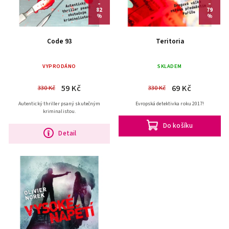
–
–
82
79
%
%
Code 93
Teritoria
VYPRODÁNO
SKLADEM
59 Kč
69 Kč
330 Kč
330 Kč
Autentický thriller psaný skutečným
Evropská detektivka roku 2017!
kriminalistou.
Do košíku
Detail