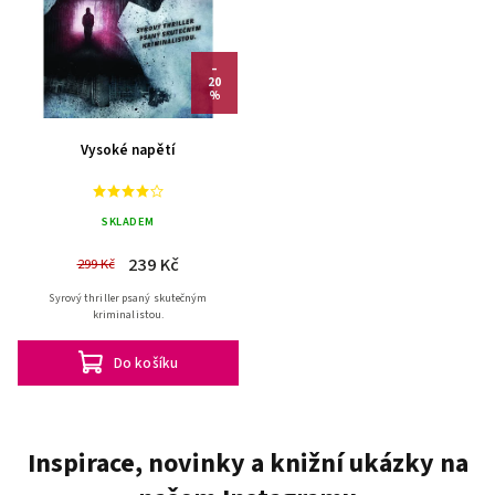
–
20
%
Vysoké napětí
SKLADEM
239 Kč
299 Kč
Syrový thriller psaný skutečným
kriminalistou.
Do košíku
Inspirace, novinky a knižní ukázky na