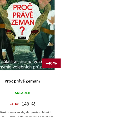
–40 %
Proč právě Zeman?
SKLADEM
149 Kč
249 Kč
lisní drama voleb, alchymie volebních