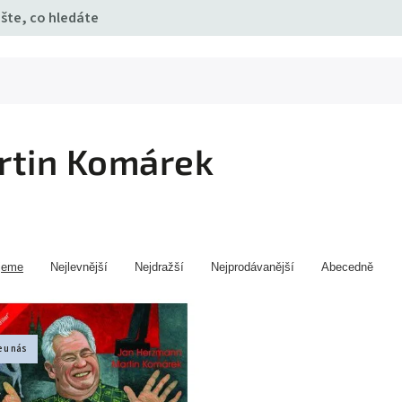
rtin Komárek
jeme
Nejlevnější
Nejdražší
Nejprodávanější
Abecedně
 u nás