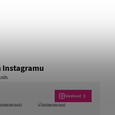
m Instagramu
knih.
Sledovat