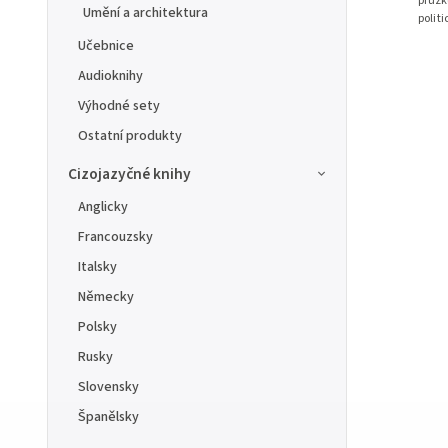
průzk
Umění a architektura
polit
fotogr
Učebnice
Audioknihy
Výhodné sety
Ostatní produkty
Cizojazyčné knihy
Anglicky
Francouzsky
Italsky
Německy
Polsky
Rusky
Slovensky
Španělsky