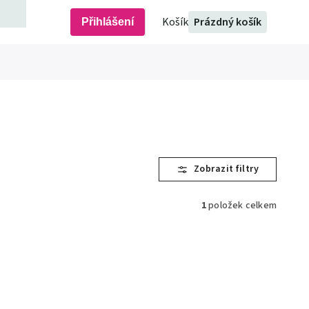
Prázdný košík
Přihlášení
1
položek celkem