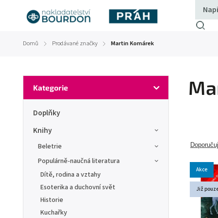
Domů
Prodávané značky
Martin Komárek
/
/
Ma
Kategorie
Doplňky
Knihy
Doporuču
Beletrie
Populárně-naučná literatura
Akce
Dítě, rodina a vztahy
Esoterika a duchovní svět
Již pouze
Historie
Kuchařky