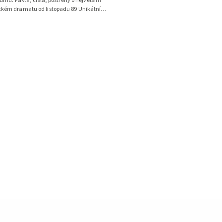
umů. Fakta, čísla, postřehy o největším
ickém dramatu od listopadu 89 Unikátní
afická příloha a komentované výsledky...