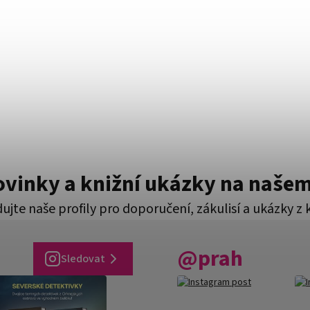
novinky a knižní ukázky na naše
ujte naše profily pro doporučení, zákulisí a ukázky z 
@prah
Sledovat