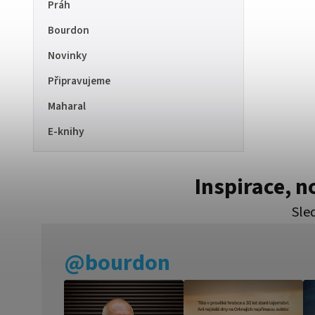
Práh
Bourdon
Novinky
Připravujeme
Maharal
E-knihy
Inspirace, 
Sled
@bourdon