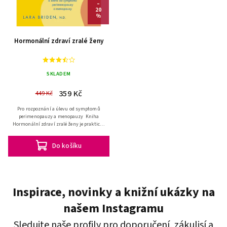
–
20
%
Hormonální zdraví zralé ženy
SKLADEM
359 Kč
449 Kč
Pro rozpoznání a úlevu od symptomů
perimenopauzy a menopauzy Kniha
Hormonální zdraví zralé ženy je praktický
průvodce, který ženám pomáhá snáze
proplout perimenopauzou a...
Do košíku
Inspirace, novinky a knižní ukázky na
našem Instagramu
Sledujte naše profily pro doporučení, zákulisí a