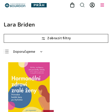
Lara Briden
Doporučujeme
Nejlevnější
Nejdražší
Nejprodávanější
Abecedně