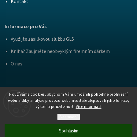
Kontakt
Informace pro Vás
Využijte zásilkovou službu GLS
Kniha? Zaujměte neobvyklým firemním dárkem
O nás
Používáme cookies, abychom Vám umožnili pohodlné prohlížení
webu a díky analýze provozu webu neustále zlepšovali jeho funkce,
výkon a použitelnost.
Více informací
Copyright
Nakladatelství Bourdon a
. Všechna práva
2026
Práh
vyhrazena.
Nastavení
Vytvořil Shoptet
Souhlasím