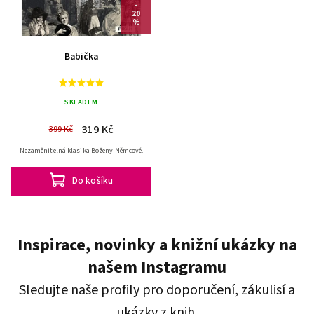
–
20
%
Babička
SKLADEM
319 Kč
399 Kč
Nezaměnitelná klasika Boženy Němcové.
Do košíku
Inspirace, novinky a knižní ukázky na
našem Instagramu
Sledujte naše profily pro doporučení, zákulisí a
ukázky z knih.