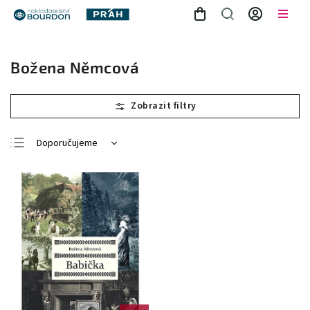
Božena Němcová
Doporučujeme
Nejlevnější
Nejdražší
Nejprodávanější
Abecedně