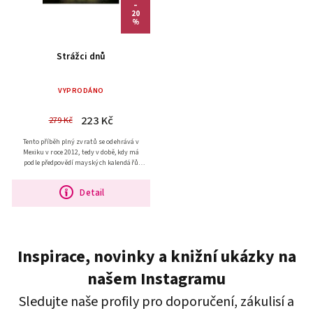
–
20
%
Strážci dnů
VYPRODÁNO
223 Kč
279 Kč
Tento příběh plný zvratů se odehrává v
Mexiku v roce 2012, tedy v době, kdy má
podle předpovědí mayských kalendářů
nastat konec světa. Španělský novinář
Richard Cappa pracující...
Detail
Inspirace, novinky a knižní ukázky na
našem Instagramu
Sledujte naše profily pro doporučení, zákulisí a