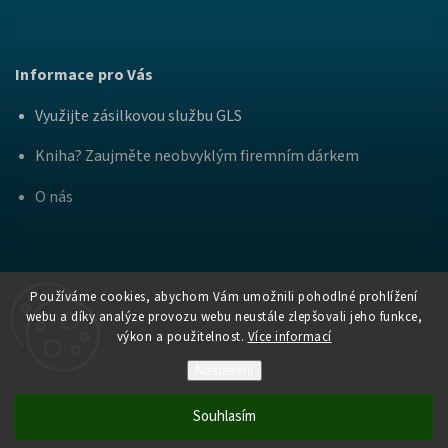
Informace pro Vás
Využijte zásilkovou službu GLS
Kniha? Zaujměte neobvyklým firemním dárkem
O nás
Používáme cookies, abychom Vám umožnili pohodlné prohlížení
webu a díky analýze provozu webu neustále zlepšovali jeho funkce,
výkon a použitelnost.
Více informací
Copyright
Nakladatelství Bourdon a
. Všechna práva
2026
Práh
vyhrazena.
Nastavení
Vytvořil Shoptet
Souhlasím