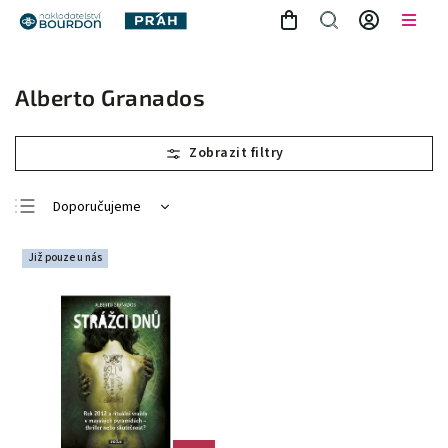
Alberto Granados
Doporučujeme
Nejlevnější
Již pouze u nás
Nejdražší
Nejprodávanější
Abecedně