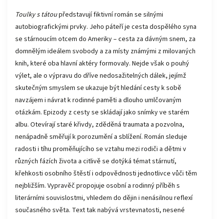
Toulky s tátou
představují fiktivní román se silnými
autobiografickými prvky. Jeho páteří je cesta dospělého syna
se stárnoucím otcem do Ameriky – cesta za dávným snem, za
domnělým ideálem svobody a za místy známými z milovaných
knih, které oba hlavní aktéry formovaly. Nejde však o pouhý
výlet, ale o výpravu do dříve nedosažitelných dálek, jejímž
skutečným smyslem se ukazuje být hledání cesty k sobě
navzájem i návrat k rodinné paměti a dlouho umlčovaným
otázkám. Epizody z cesty se skládají jako snímky ve starém
albu. Otevírají staré křivdy, zděděná traumata a pozvolna,
nenápadně směřují k porozumění a sblížení. Román sleduje
radosti i tíhu proměňujícího se vztahu mezi rodiči a dětmi v
různých fázích života a citlivě se dotýká témat stárnutí,
křehkosti osobního štěstí i odpovědnosti jednotlivce vůči těm
nejbližším. Vypravěč propojuje osobní a rodinný příběh s
literárními souvislostmi, vhledem do dějin i nenásilnou reflexí
současného světa. Text tak nabývá vrstevnatosti, nesené