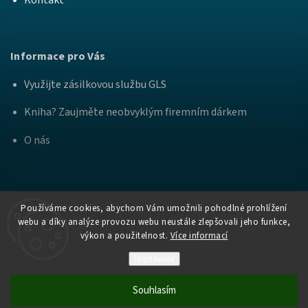
Kontakt
Informace pro Vás
Využijte zásilkovou službu GLS
Kniha? Zaujměte neobvyklým firemním dárkem
O nás
Používáme cookies, abychom Vám umožnili pohodlné prohlížení
webu a díky analýze provozu webu neustále zlepšovali jeho funkce,
výkon a použitelnost.
Více informací
Copyright
Nakladatelství Bourdon a
. Všechna práva
2026
Práh
vyhrazena.
Nastavení
Vytvořil Shoptet
Souhlasím