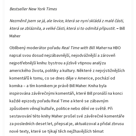
Bestseller New York Times
Nezměnil jsem se já, ale levice, která se nyní skládá z malé části,
která se zbláznila, a velké části, která si to odmítá připustit.
–
Bill
Maher
Oblíbený moderátor pořadu
Real Time with Bill Maher
na HBO
napsal svou dosud nejzábavnější, nejodvážnější a zároveň
nejpotřebnější knihu: bystrou a jízlivě vtipnou analýzu
amerického života, politiky a kultury. Některé z nejvýstižnějších
komentářů k tomu, co se dnes děje v Americe, pochází od
komika – a tím komikem je právě Bill Maher. Kniha byla
inspirována závěrečnými komentáři, které Bill pronáší na konci
každé epizody pořadu Real Time a které se zábavným
způsobem věnují kultuře, politice nebo dění ve světě. Při
sestavování této knihy Maher prošel své závěrečné komentáře
za posledních deset let, přepsal je, aktualizoval a přidal zbrusu
nové texty, které se týkají těch nejžhavějších témat