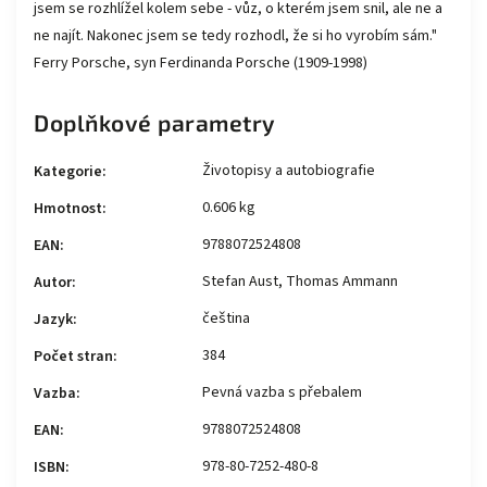
jsem se rozhlížel kolem sebe - vůz, o kterém jsem snil, ale ne a
ne najít. Nakonec jsem se tedy rozhodl, že si ho vyrobím sám."
Ferry Porsche, syn Ferdinanda Porsche (1909-1998)
Doplňkové parametry
Životopisy a autobiografie
Kategorie
:
0.606 kg
Hmotnost
:
9788072524808
EAN
:
Stefan Aust, Thomas Ammann
Autor
:
čeština
Jazyk
:
384
Počet stran
:
Pevná vazba s přebalem
Vazba
:
9788072524808
EAN
:
978-80-7252-480-8
ISBN
: