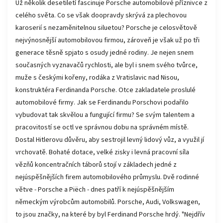
Už několik desetiletí fascinuje Porsche automobilové příznivce z
celého světa. Co se však doopravdy skrývá za plechovou
karoserií s nezaměnitelnou siluetou? Porsche je celosvětově
nejvýnosnější automobilovou firmou, zároveň je však už po tři
generace těsně spjato s osudy jedné rodiny. Je nejen snem
současných vyznavačů rychlosti, ale byl i snem svého tvůrce,
muže s českými kořeny, rodáka z Vratislavic nad Nisou,
konstruktéra Ferdinanda Porsche. Otce zakladatele proslulé
automobilové firmy. Jak se Ferdinandu Porschovi podařilo
vybudovat tak skvělou a fungující firmu? Se svým talentem a
pracovitostí se octl ve správnou dobu na správném místě.
Dostal Hitlerovu důvěru, aby sestrojil levný lidový vůz, a využil jí
vrchovatě. Bohaté dotace, velké zisky i levná pracovní síla
vězňů koncentračních táborů stojí v základech jedné z
nejúspěšnějších firem automobilového průmyslu. Dvě rodinné
větve - Porsche a Piëch - dnes patří k nejúspěšnějším
německým výrobcům automobilů. Porsche, Audi, Volkswagen,
to jsou značky, na které by byl Ferdinand Porsche hrdý. "Nejdřív