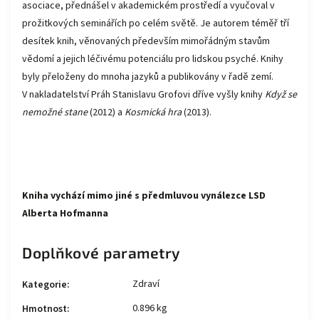
asociace, přednášel v akademickém prostředí a vyučoval v
prožitkových seminářích po celém světě. Je autorem téměř tří
desítek knih, věnovaných především mimořádným stavům
vědomí a jejich léčivému potenciálu pro lidskou psyché. Knihy
byly přeloženy do mnoha jazyků a publikovány v řadě zemí.
V nakladatelství Práh Stanislavu Grofovi dříve vyšly knihy
Když se
nemožné stane
(2012) a
Kosmická hra
(2013).
Kniha vychází mimo jiné s předmluvou vynálezce LSD
Alberta Hofmanna
Doplňkové parametry
Zdraví
Kategorie
:
0.896 kg
Hmotnost
: