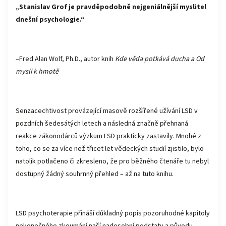
„Stanislav Grof je pravděpodobně nejgeniálnější myslitel
dnešní psychologie.“
–Fred Alan Wolf, Ph.D., autor knih
Kde věda potkává ducha a Od
mysli k hmotě
Senzacechtivost provázející masově rozšířené užívání LSD v
pozdních šedesátých letech a následná značně přehnaná
reakce zákonodárců výzkum LSD prakticky zastavily. Mnohé z
toho, co se za více než třicet let vědeckých studií zjistilo, bylo
natolik potlačeno či zkresleno, že pro běžného čtenáře tu nebyl
dostupný žádný souhrnný přehled – až na tuto knihu.
LSD psychoterapie přináší důkladný popis pozoruhodné kapitoly
nekonečného zkoumání naší nadosobní podstaty a původu.