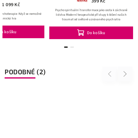
3
499 Kč
1 099 Kč
1 334 Kč
Psychospirituální transform
Sada knih obsahuje: - LSD psychoterapie- Když se nemožné
lidstva Moderní terapeutické
stane- Kosmická hra
traumat od světově uz
Do košíku
Do 
PODOBNÉ (2)
Previous
Next