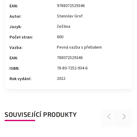
9788072529346
EAN
:
Stanislav Grof
Autor
:
čeština
Jazyk
:
600
Počet stran
:
Pevná vazba s přebalem
Vazba
:
788072529346
EAN
:
78-80-7252-934-6
ISBN
:
2022
Rok vydání
:
SOUVISEJÍCÍ PRODUKTY
Previous
Next
Akce