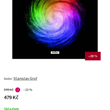
–20 %
Stanislav Grof
Autor:
599 Kč
i
–20 %
479 Kč
Skladem