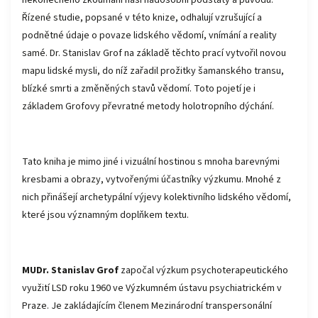
Řízené studie, popsané v této knize, odhalují vzrušující a
podnětné údaje o povaze lidského vědomí, vnímání a reality
samé. Dr. Stanislav Grof na základě těchto prací vytvořil novou
mapu lidské mysli, do níž zařadil prožitky šamanského transu,
blízké smrti a změněných stavů vědomí. Toto pojetí je i
základem Grofovy převratné metody holotropního dýchání.
Tato kniha je mimo jiné i vizuální hostinou s mnoha barevnými
kresbami a obrazy, vytvořenými účastníky výzkumu. Mnohé z
nich přinášejí archetypální výjevy kolektivního lidského vědomí,
které jsou významným doplňkem textu.
MUDr. Stanislav Grof
započal výzkum psychoterapeutického
využití LSD roku 1960 ve Výzkumném ústavu psychiatrickém v
Praze. Je zakládajícím členem Mezinárodní transpersonální