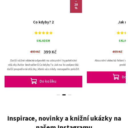
–
–
20
2
%
Co kdyby? 2
Jak na to
SKLADEM
SKLADEM
399 Kč
399 Kč
499 Kč
499 Kč
cké odpovědi na absurdní hypotetické
Absurdní vědecká řešení obyčejných každodenních
ellerů Co kdyby? a Jak na to zodpovídá
problémů.
ázky, které vás nikdy nenapadlo položit.
Do košíku
Do košíku
Inspirace, novinky a knižní ukázky na
našem Instagramu