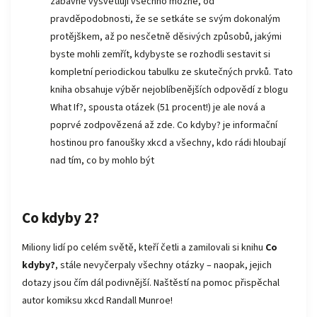
zábavně vysvětlují všechno možné, od
pravděpodobnosti, že se setkáte se svým dokonalým
protějškem, až po nesčetně děsivých způsobů, jakými
byste mohli zemřít, kdybyste se rozhodli sestavit si
kompletní periodickou tabulku ze skutečných prvků. Tato
kniha obsahuje výběr nejoblíbenějších odpovědí z blogu
What If?, spousta otázek (51 procent!) je ale nová a
poprvé zodpovězená až zde. Co kdyby? je informační
hostinou pro fanoušky xkcd a všechny, kdo rádi hloubají
nad tím, co by mohlo být
Co kdyby 2?
Miliony lidí po celém světě, kteří četli a zamilovali si knihu
Co
kdyby?
, stále nevyčerpaly všechny otázky – naopak, jejich
dotazy jsou čím dál podivnější. Naštěstí na pomoc přispěchal
autor komiksu xkcd Randall Munroe!