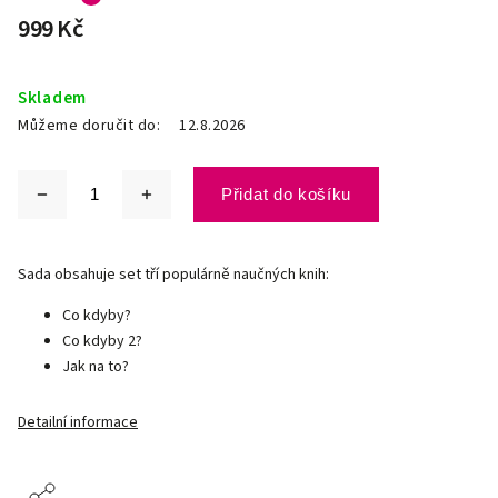
999 Kč
Skladem
Můžeme doručit do:
12.8.2026
Přidat do košíku
Sada obsahuje set tří populárně naučných knih:
Co kdyby?
Co kdyby 2?
Jak na to?
Detailní informace