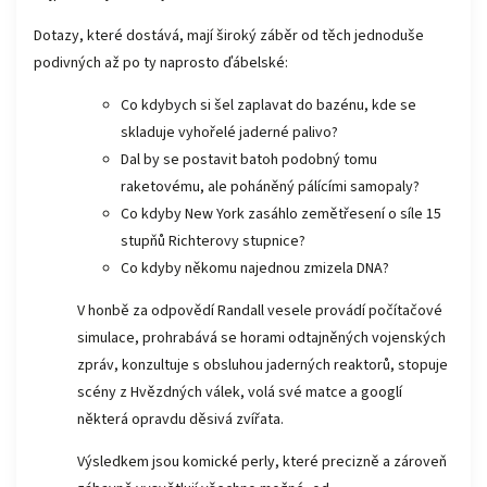
Dotazy, které dostává, mají široký záběr od těch jednoduše
podivných až po ty naprosto ďábelské:
Co kdybych si šel zaplavat do bazénu, kde se
skladuje vyhořelé jaderné palivo?
Dal by se postavit batoh podobný tomu
raketovému, ale poháněný pálícími samopaly?
Co kdyby New York zasáhlo zemětřesení o síle 15
stupňů Richterovy stupnice?
Co kdyby někomu najednou zmizela DNA?
V honbě za odpovědí Randall vesele provádí počítačové
simulace, prohrabává se horami odtajněných vojenských
zpráv, konzultuje s obsluhou jaderných reaktorů, stopuje
scény z Hvězdných válek, volá své matce a googlí
některá opravdu děsivá zvířata.
Výsledkem jsou komické perly, které precizně a zároveň