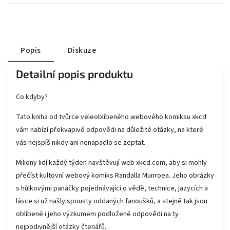
Popis
Diskuze
Detailní popis produktu
Co kdyby?
Tato kniha od tvůrce veleoblíbeného webového komiksu xkcd
vám nabízí překvapivé odpovědi na důležité otázky, na které
vás nejspíš nikdy ani nenapadlo se zeptat.
Miliony lidí každý týden navštěvují web xkcd.com, aby si mohly
přečíst kultovní webový komiks Randalla Munroea. Jeho obrázky
s hůlkovými panáčky pojednávající o vědě, technice, jazycích a
lásce si už našly spousty oddaných fanoušků, a stejně tak jsou
oblíbené i jeho výzkumem podložené odpovědi na ty
nejpodivnější otázky čtenářů.