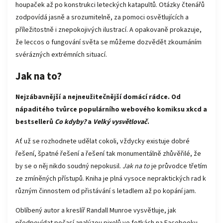
houpaček až po konstrukci leteckých katapultů. Otázky čtenářů
zodpovídá jasně a srozumitelně, za pomoci osvětlujících a
příležitostně i znepokojivých ilustrací. A opakovaně prokazuje,
že leccos o fungování světa se můžeme dozvědět zkoumáním
svérázných extrémních situací.
Jak na to?
Nejzábavnější a nejneužitečnější domácí rádce. Od
nápaditého tvůrce populárního webového komiksu xkcd a
bestsellerů
Co kdyby?
a
Velký vysvětlovač
.
Ať už se rozhodnete udělat cokoli, vždycky existuje dobré
řešení, špatné řešení a řešení tak monumentálně zhůvěřilé, že
by se o něj nikdo soudný nepokusil.
Jak na to
je průvodce třetím
ze zmíněných přístupů. Kniha je plná vysoce nepraktických rad k
různým činnostem od přistávání s letadlem až po kopání jam.
Oblíbený autor a kreslíř Randall Munroe vysvětluje, jak