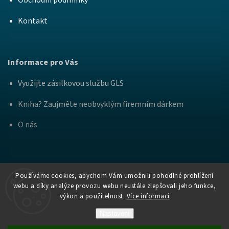
Obchodní podmínky
Kontakt
Informace pro Vás
Využijte zásilkovou službu GLS
Kniha? Zaujměte neobvyklým firemním dárkem
O nás
Používáme cookies, abychom Vám umožnili pohodlné prohlížení
webu a díky analýze provozu webu neustále zlepšovali jeho funkce,
výkon a použitelnost.
Více informací
Copyright
Nakladatelství Bourdon a
. Všechna práva
2026
Práh
vyhrazena.
Nastavení