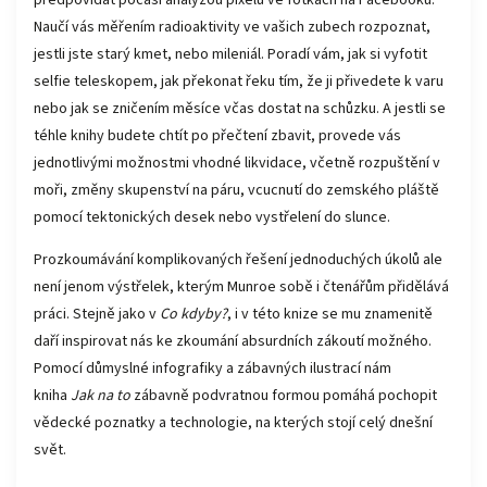
předpovídat počasí analýzou pixelů ve fotkách na Facebooku.
Naučí vás měřením radioaktivity ve vašich zubech rozpoznat,
jestli jste starý kmet, nebo mileniál. Poradí vám, jak si vyfotit
selfie teleskopem, jak překonat řeku tím, že ji přivedete k varu
nebo jak se zničením měsíce včas dostat na schůzku. A jestli se
téhle knihy budete chtít po přečtení zbavit, provede vás
jednotlivými možnostmi vhodné likvidace, včetně rozpuštění v
moři, změny skupenství na páru, vcucnutí do zemského pláště
pomocí tektonických desek nebo vystřelení do slunce.
Prozkoumávání komplikovaných řešení jednoduchých úkolů ale
není jenom výstřelek, kterým Munroe sobě i čtenářům přidělává
práci. Stejně jako v
Co kdyby?
, i v této knize se mu znamenitě
daří inspirovat nás ke zkoumání absurdních zákoutí možného.
Pomocí důmyslné infografiky a zábavných ilustrací nám
kniha
Jak na to
zábavně podvratnou formou pomáhá pochopit
vědecké poznatky a technologie, na kterých stojí celý dnešní
svět.