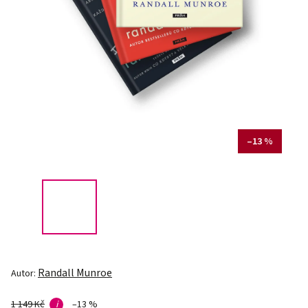
–13 %
Randall Munroe
Autor:
1 149 Kč
i
–13 %