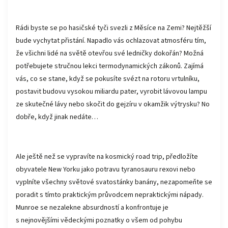
Rádi byste se po hasičské tyči svezli z Měsíce na Zemi? Nejtěžší
bude vychytat přistání. Napadlo vás ochlazovat atmosféru tím,
že všichni lidé na světě otevřou své ledničky dokořán? Možná
potřebujete stručnou lekci termodynamických zákonů. Zajímá
vás, co se stane, když se pokusíte svézt na rotoru vrtulníku,
postavit budovu vysokou miliardu pater, vyrobit lávovou lampu
ze skutečné lávy nebo skočit do gejzíru v okamžik výtrysku? No
dobře, když jinak nedáte…
Ale ještě než se vypravíte na kosmický road trip, předložíte
obyvatele New Yorku jako potravu tyranosauru rexovi nebo
vyplníte všechny světové svatostánky banány, nezapomeňte se
poradit s tímto praktickým průvodcem nepraktickými nápady.
Munroe se nezalekne absurdností a konfrontuje je
s nejnovějšími vědeckými poznatky o všem od pohybu