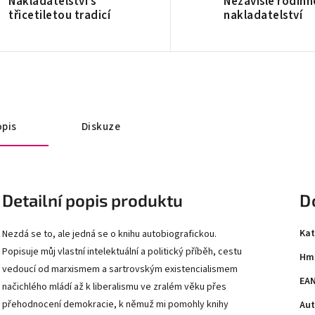
Nakladatelství s
Nezávislé rodinn
třicetiletou tradicí
nakladatelství
pis
Diskuze
Detailní popis produktu
D
Kat
Nezdá se to, ale jedná se o knihu autobiografickou.
Popisuje můj vlastní intelektuální a politický příběh, cestu
Hm
vedoucí od marxismem a sartrovským existencialismem
EA
načichlého mládí až k liberalismu ve zralém věku přes
přehodnocení demokracie, k němuž mi pomohly knihy
Aut