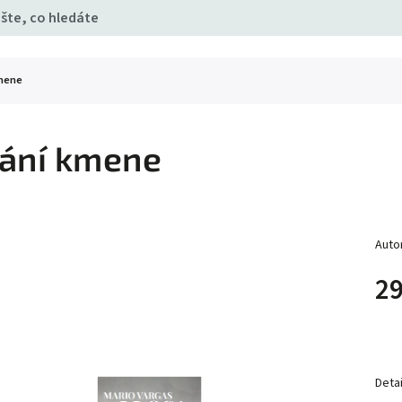
mene
ání kmene
Auto
29
Detai