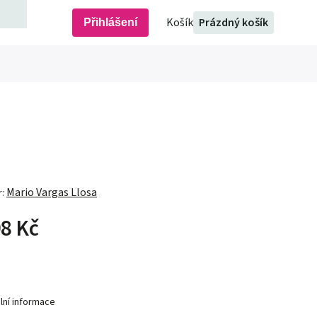
Prázdný košík
Přihlášení
Mario Vargas Llosa
r:
8 Kč
lní informace