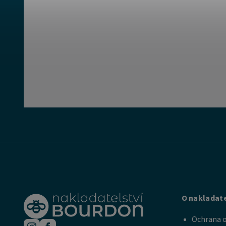
O nakladate
Ochrana o