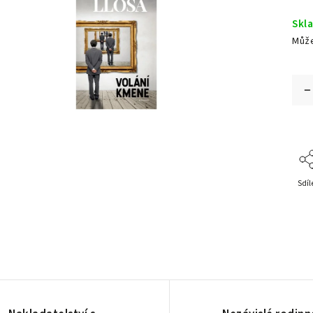
Skl
Může
Sdíl