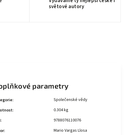
é
Vydáváme ty nejlepší české i
světové autory
oplňkové parametry
Společenské vědy
egorie
:
0.304 kg
otnost
:
9788076110076
N
:
Mario Vargas Llosa
or
: