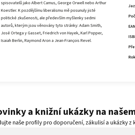
spisovatelů jako Albert Camus, George Orwell nebo Arthur
Jaz
Koestler. K pozdějšímu liberalismu mě posunuly jisté
Poč
politické zkušenosti, ale především myšlenky sedmi
autorů, kterým jsou věnovány tyto stránky: Adam Smith,
EA
José Ortega y Gasset, Friedrich von Hayek, Karl Popper,
ISB
Isaiah Berlin, Raymond Aron a Jean-François Revel.
Pře
Rok
novinky a knižní ukázky na naše
ujte naše profily pro doporučení, zákulisí a ukázky z 