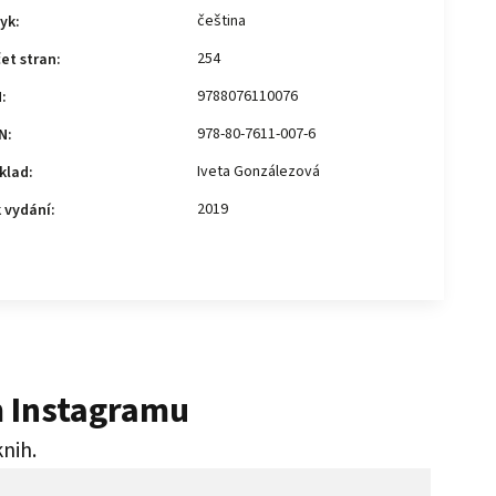
čeština
yk
:
254
et stran
:
9788076110076
N
:
978-80-7611-007-6
N
:
Iveta Gonzálezová
klad
:
2019
 vydání
:
m Instagramu
knih.