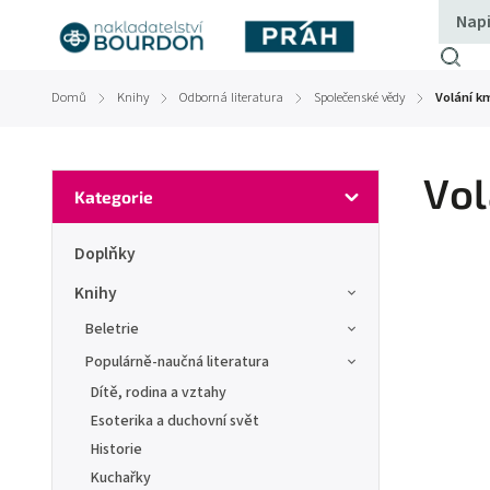
Domů
Knihy
Odborná literatura
Společenské vědy
Volání k
/
/
/
/
Vol
Kategorie
Doplňky
Knihy
Beletrie
Populárně-naučná literatura
Dítě, rodina a vztahy
Esoterika a duchovní svět
Historie
Kuchařky