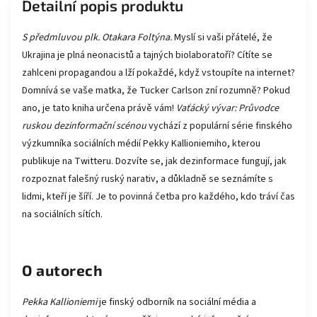
Detailní popis produktu
S předmluvou plk. Otakara Foltýna.
Myslí si vaši přátelé, že
Ukrajina je plná neonacistů a tajných biolaboratoří? Cítíte se
zahlceni propagandou a lží pokaždé, když vstoupíte na internet?
Domnívá se vaše matka, že Tucker Carlson zní rozumně? Pokud
ano, je tato kniha určena právě vám!
Vaťácký vývar: Průvodce
ruskou dezinformační scénou
vychází z populární série finského
výzkumníka sociálních médií Pekky Kallioniemiho, kterou
publikuje na Twitteru. Dozvíte se, jak dezinformace fungují, jak
rozpoznat falešný ruský narativ, a důkladně se seznámíte s
lidmi, kteří je šíří. Je to povinná četba pro každého, kdo tráví čas
na sociálních sítích.
O autorech
Pekka Kallioniemi
je finský odborník na sociální média a