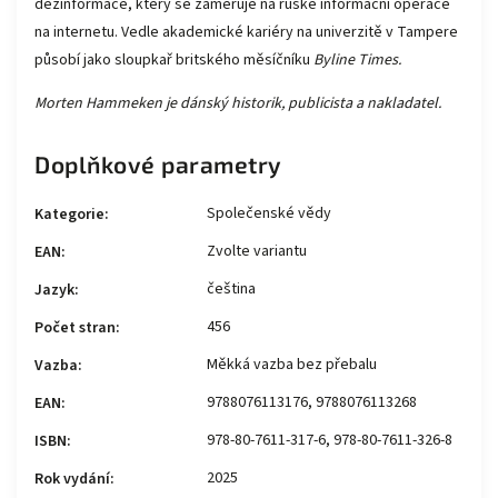
dezinformace, který se zaměřuje na ruské informační operace
na internetu. Vedle akademické kariéry na univerzitě v Tampere
působí jako sloupkař britského měsíčníku
Byline Times.
Morten Hammeken je dánský historik, publicista a nakladatel.
Doplňkové parametry
Společenské vědy
Kategorie
:
Zvolte variantu
EAN
:
čeština
Jazyk
:
456
Počet stran
:
Měkká vazba bez přebalu
Vazba
:
9788076113176, 9788076113268
EAN
:
978-80-7611-317-6, 978-80-7611-326-8
ISBN
:
2025
Rok vydání
: