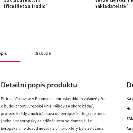
Nakladatelství s
Nezávislé rodinn
třicetiletou tradicí
nakladatelství
pis
Diskuze
Detailní popis produktu
D
Kat
Petra a Václav se v Polemice s euroskeptikem vášnivě přou
o budoucnost Evropské unie. Někdy se skoro hádají,
Hm
protože každý z nich očekává od evropské integrace něco
EA
jiného. Proevropsky naladěná Petra se domnívá, že
Evropská unie dosud nesplnila cíl, pro který byla založena.
Aut