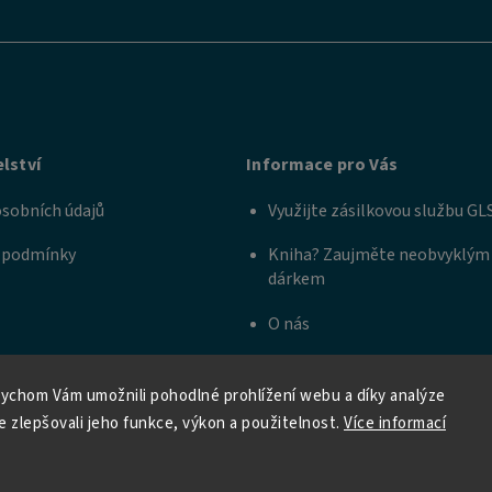
lství
Informace pro Vás
sobních údajů
Využijte zásilkovou službu GL
 podmínky
Kniha? Zaujměte neobvyklým
dárkem
O nás
ychom Vám umožnili pohodlné prohlížení webu a díky analýze
 zlepšovali jeho funkce, výkon a použitelnost.
Více informací
zena.