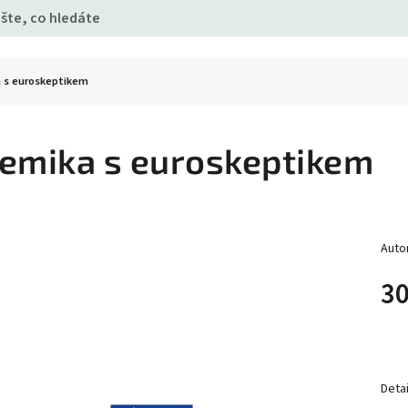
 s euroskeptikem
emika s euroskeptikem
Auto
30
Detai