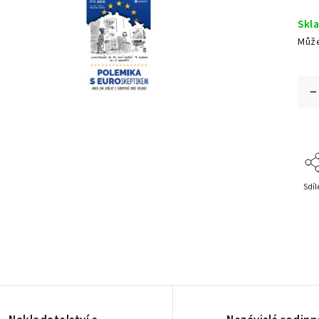
Skl
Může
Sdíl