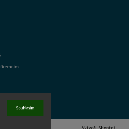
S
 firemním
Souhlasím
Vytvořil Shoptet