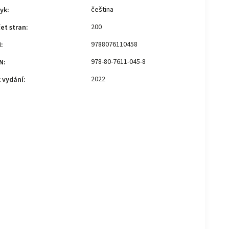
čeština
yk
:
200
et stran
:
9788076110458
N
:
978-80-7611-045-8
N
:
2022
 vydání
: