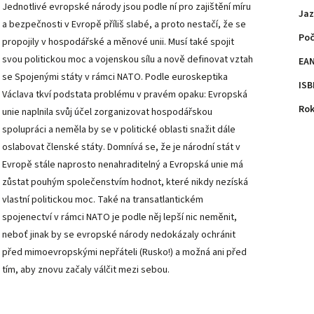
Jednotlivé evropské národy jsou podle ní pro zajištění míru
Jaz
a bezpečnosti v Evropě příliš slabé, a proto nestačí, že se
Poč
propojily v hospodářské a měnové unii. Musí také spojit
svou politickou moc a vojenskou sílu a nově definovat vztah
EA
se Spojenými státy v rámci NATO. Podle euroskeptika
ISB
Václava tkví podstata problému v pravém opaku: Evropská
Rok
unie naplnila svůj účel zorganizovat hospodářskou
spolupráci a neměla by se v politické oblasti snažit dále
oslabovat členské státy. Domnívá se, že je národní stát v
Evropě stále naprosto nenahraditelný a Evropská unie má
zůstat pouhým společenstvím hodnot, které nikdy nezíská
vlastní politickou moc. Také na transatlantickém
spojenectví v rámci NATO je podle něj lepší nic neměnit,
neboť jinak by se evropské národy nedokázaly ochránit
před mimoevropskými nepřáteli (Rusko!) a možná ani před
tím, aby znovu začaly válčit mezi sebou.