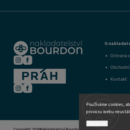
O nakladate
Ochrana o
Obchodní
Kontakt
Používáme cookies, ab
provozu webu neustále
Nastavení
Copyright 2026
Nakladatelství Bourdon a Práh
. Všechna práva vyhra