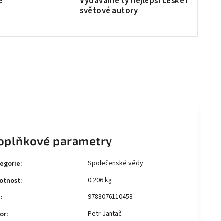
é
Vydáváme ty nejlepší české i
světové autory
oplňkové parametry
Společenské vědy
egorie
:
0.206 kg
otnost
:
9788076110458
N
:
Petr Jantač
or
: