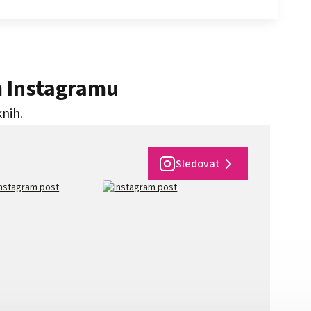
m Instagramu
knih.
Sledovat