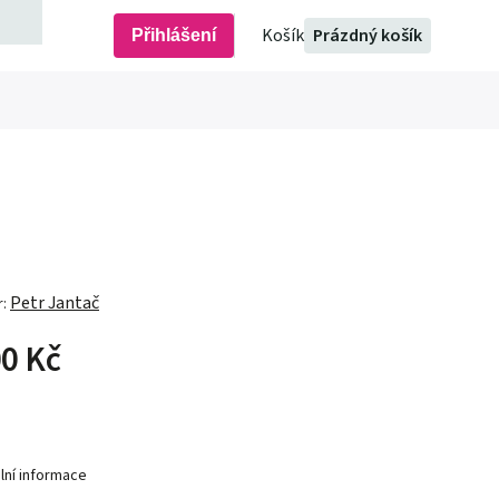
Prázdný košík
Přihlášení
Petr Jantač
r:
0 Kč
lní informace