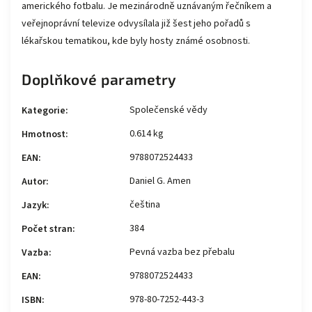
amerického fotbalu. Je mezinárodně uznávaným řečníkem a
veřejnoprávní televize odvysílala již šest jeho pořadů s
lékařskou tematikou, kde byly hosty známé osobnosti.
Doplňkové parametry
Společenské vědy
Kategorie
:
0.614 kg
Hmotnost
:
9788072524433
EAN
:
Daniel G. Amen
Autor
:
čeština
Jazyk
:
384
Počet stran
:
Pevná vazba bez přebalu
Vazba
:
9788072524433
EAN
:
978-80-7252-443-3
ISBN
: