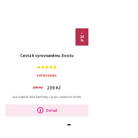
–
20
%
Cesta k vyrovnanému životu
VYPRODÁNO
239 Kč
299 Kč
Jak úspěšně řešit konflikty v práci i osobním životě.
Detail