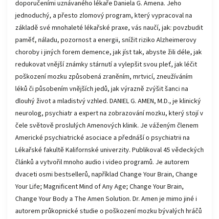
doporučeními uznávaného lékaře Daniela G. Amena. Jeho
jednoduchý, a přesto zlomový program, který vypracoval na
základě své mnohaleté lékařské praxe, vás naučí, jak: povzbudit
paměť, náladu, pozornost a energii, snížit riziko Alzheimerovy
choroby i jiných forem demence, jak jíst tak, abyste žili déle, jak
redukovat vnější známky stárnutí a vylepšit svou pleť, jak léčit
poškození mozku způsobená zraněním, mrtvicí, zneužíváním
léků či působením vnějších jedů, jak výrazně zvýšit šanci na
dlouhý život a mladistvý vzhled. DANIEL G. AMEN, M.D., je klinický
neurolog, psychiatr a expert na zobrazování mozku, který stojí v
čele světově proslulých Amenových klinik. Je váženým členem
Americké psychiatrické asociace a přednáší o psychiatrii na
Lékařské fakultě Kalifornské univerzity. Publikoval 45 vědeckých
článků a vytvořil mnoho audio i video programů. Je autorem
dvaceti osmi bestsellerů, například Change Your Brain, Change
Your Life; Magnificent Mind of Any Age; Change Your Brain,
Change Your Body a The Amen Solution. Dr. Amen je mimo jiné i
autorem průkopnické studie o poškození mozku bývalých hráčů