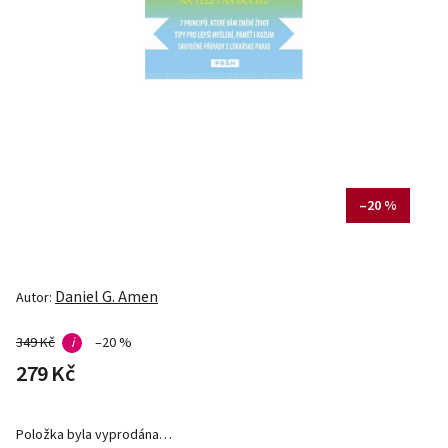
–20 %
Daniel G. Amen
Autor:
349 Kč
i
–20 %
279 Kč
Položka byla vyprodána…