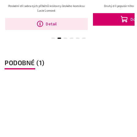
Poslední díl sebraných příběhů královny českého komiksu
Druhý díl populárního m
Lucie Lomové.
Do 
Detail
PODOBNÉ (1)