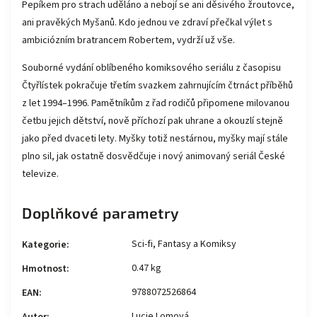
Pepíkem pro strach uděláno a nebojí se ani děsivého žroutovce,
ani pravěkých Myšanů. Kdo jednou ve zdraví přečkal výlet s
ambiciózním bratrancem Robertem, vydrží už vše.
Souborné vydání oblíbeného komiksového seriálu z časopisu
Čtyřlístek pokračuje třetím svazkem zahrnujícím čtrnáct příběhů
z let 1994–1996. Pamětníkům z řad rodičů připomene milovanou
četbu jejich dětství, nově příchozí pak uhrane a okouzlí stejně
jako před dvaceti lety. Myšky totiž nestárnou, myšky mají stále
plno sil, jak ostatně dosvědčuje i nový animovaný seriál České
televize.
Doplňkové parametry
Sci-fi, Fantasy a Komiksy
Kategorie
:
0.47 kg
Hmotnost
:
9788072526864
EAN
:
Lucie Lomová
Autor
: