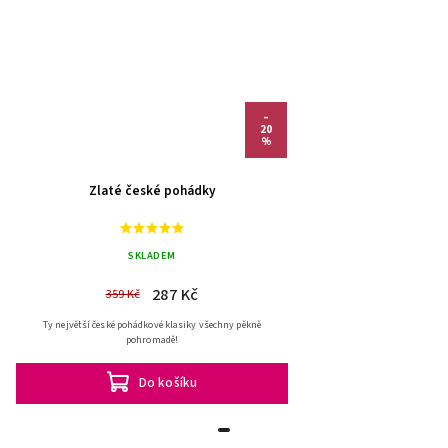
–
20
%
Zlaté české pohádky
SKLADEM
287 Kč
359 Kč
Ty největší české pohádkové klasiky všechny pěkně
pohromadě!
Do košíku