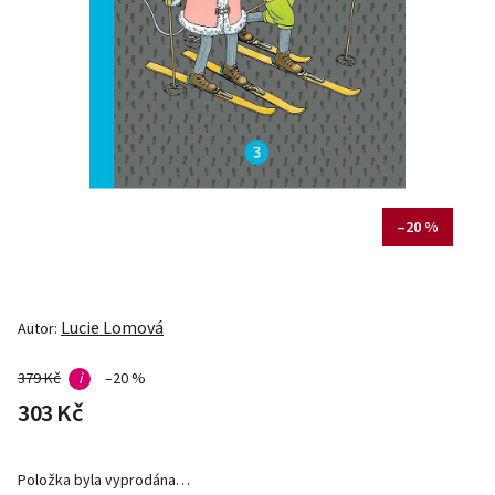
–20 %
Lucie Lomová
Autor:
379 Kč
i
–20 %
303 Kč
Položka byla vyprodána…