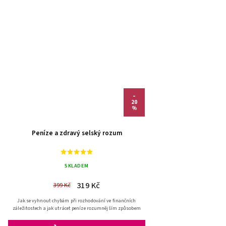
–
20
%
Peníze a zdravý selský rozum
SKLADEM
319 Kč
399 Kč
Jak se vyhnout chybám při rozhodování ve finančních
záležitostech a jak utrácet peníze rozumnějším způsobem