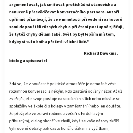
argumentovat, jak smiřovat protichůdná stanoviska a
nenuceně přesvědčovat konverzačního partnera. Autoři
upřímně přiznávají, že se v minulosti při vedení rozhovorů
sami dopouštěli různých chyb a při čtení postupně zjišťuji,
že tytéž chyby dělám také. Svět by byl lepším místem,
kdyby si tuto knihu přečetli všichni lidé."
Richard Dawkins,
biolog a spisovatel
Zdá se, že v současné politické atmosféře je nemožné vést
rozumnou konverzaci s někým, kdo zastává odlišný názor. Ať už
zveřejňujete svoje postoje na sociálních sítích nebo mluvíte se
spolužáky ve škole či s kolegy v zaměstnání (nebo jen doufáte,
že přežijete ve zdraví rodinnou večeři s tvrdohlavým
příbuzným), dialog skončí ve chvíli, když se vaše názory zkříží.
Vyhrocené debaty pak často končí urážkami a výčitkami,