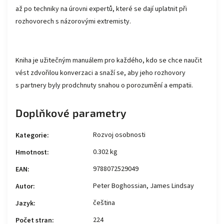
až po techniky na úrovni expertů, které se dají uplatnit při
rozhovorech s názorovými extremisty.
Kniha je užitečným manuálem pro každého, kdo se chce naučit
vést zdvořilou konverzaci a snaží se, aby jeho rozhovory
s partnery byly prodchnuty snahou o porozumění a empatii.
Doplňkové parametry
Rozvoj osobnosti
Kategorie
:
0.302 kg
Hmotnost
:
9788072529049
EAN
:
Peter Boghossian, James Lindsay
Autor
:
čeština
Jazyk
:
224
Počet stran
: