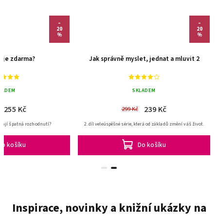
–
20
%
Jak drahé je zdarma?
Jak správně myslet, jednat a
SKLADEM
SKLADEM
255 Kč
239 Kč
319 Kč
299 Kč
Proč chytří lidé přijímají špatná rozhodnutí?
2. díl veleúspěšné série, která od základů z
Do košíku
Do košíku
Inspirace, novinky a knižní ukázky na