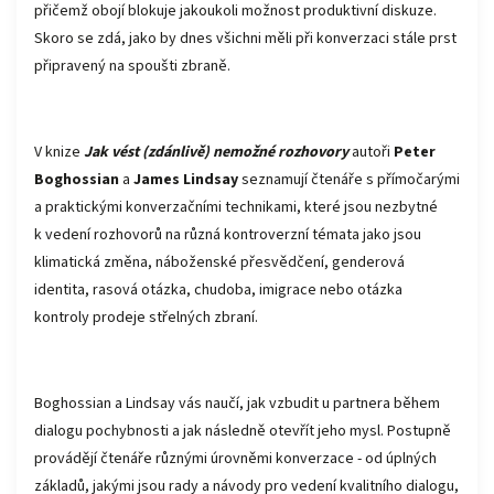
přičemž obojí blokuje jakoukoli možnost produktivní diskuze.
Skoro se zdá, jako by dnes všichni měli při konverzaci stále prst
připravený na spoušti zbraně.
V knize
Jak vést (zdánlivě) nemožné rozhovory
autoři
Peter
Boghossian
a
James Lindsay
seznamují čtenáře s přímočarými
a praktickými konverzačními technikami, které jsou nezbytné
k vedení rozhovorů na různá kontroverzní témata jako jsou
klimatická změna, náboženské přesvědčení, genderová
identita, rasová otázka, chudoba, imigrace nebo otázka
kontroly prodeje střelných zbraní.
Boghossian a Lindsay vás naučí, jak vzbudit u partnera během
dialogu pochybnosti a jak následně otevřít jeho mysl. Postupně
provádějí čtenáře různými úrovněmi konverzace - od úplných
základů, jakými jsou rady a návody pro vedení kvalitního dialogu,