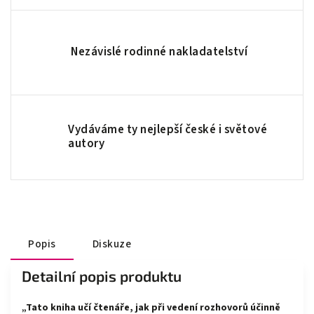
Nezávislé rodinné nakladatelství
Vydáváme ty nejlepší české i světové
autory
Popis
Diskuze
Detailní popis produktu
„Tato kniha učí čtenáře, jak při vedení rozhovorů účinně