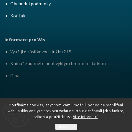
Obchodní podmínky
Kontakt
Informace pro Vás
Využijte zásilkovou službu GLS
Kniha? Zaujměte neobvyklým firemním dárkem
O nás
Používáme cookies, abychom Vám umožnili pohodlné prohlížení
webu a díky analýze provozu webu neustále zlepšovali jeho funkce,
výkon a použitelnost.
Více informací
Copyright
Nakladatelství Bourdon a
. Všechna práva
2026
Práh
vyhrazena.
Nastavení