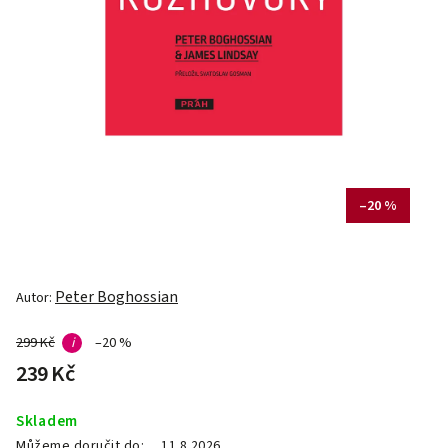
–20 %
Peter Boghossian
Autor:
299 Kč
i
–20 %
239 Kč
Skladem
Můžeme doručit do:
11.8.2026