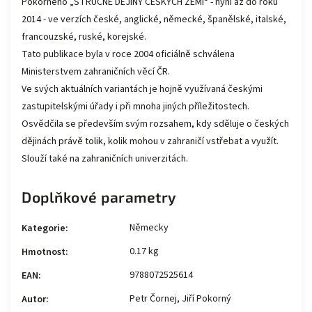
Pokorného „STRUČNÉ DĚJINY ČESKÝCH ZEMÍ“ - nyní až do roku
2014 - ve verzích české, anglické, německé, španělské, italské,
francouzské, ruské, korejské.
Tato publikace byla v roce 2004 oficiálně schválena
Ministerstvem zahraničních věcí ČR.
Ve svých aktuálních variantách je hojně využívaná českými
zastupitelskými úřady i při mnoha jiných příležitostech.
Osvědčila se především svým rozsahem, kdy sděluje o českých
dějinách právě tolik, kolik mohou v zahraničí vstřebat a využít.
Slouží také na zahraničních univerzitách.
Doplňkové parametry
Německy
Kategorie
:
0.17 kg
Hmotnost
:
9788072525614
EAN
:
Petr Čornej, Jiří Pokorný
Autor
: