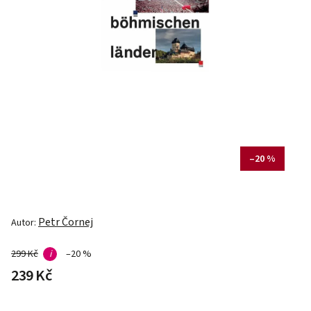
–20 %
Petr Čornej
Autor:
299 Kč
i
–20 %
239 Kč