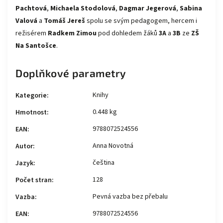
Pachtová
,
Michaela Stodolová
,
Dagmar Jegerová
,
Sabina
Valová
a
Tomáš Jereš
spolu se svým pedagogem, hercem i
režisérem
Radkem Zimou
pod dohledem žáků
3A
a
3B
ze
ZŠ
Na Santošce
.
Doplňkové parametry
Knihy
Kategorie
:
0.448 kg
Hmotnost
:
9788072524556
EAN
:
Anna Novotná
Autor
:
čeština
Jazyk
:
128
Počet stran
:
Pevná vazba bez přebalu
Vazba
:
9788072524556
EAN
: