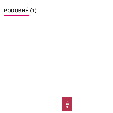
PODOBNÉ (1)
–
20
%