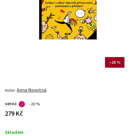
–20 %
Anna Novotná
Autor:
349 Kč
i
–20 %
279 Kč
Skladem