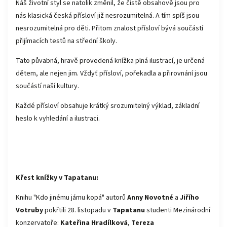
Náš životní styl se natolik změnil, že čistě obsahově jsou pro
nás klasická česká přísloví již nesrozumitelná. A tím spíš jsou
nesrozumitelná pro děti. Přitom znalost přísloví bývá součástí
přijímacích testů na střední školy.
Tato půvabná, hravě provedená knížka plná ilustrací, je určená
dětem, ale nejen jim. Vždyť přísloví, pořekadla a přirovnání jsou
součástí naší kultury.
Každé přísloví obsahuje krátký srozumitelný výklad, základní
heslo k vyhledání a ilustraci.
Křest knížky v Tapatanu:
Knihu "Kdo jinému jámu kopá" autorů
Anny Novotné
a
Jiřího
Votruby
pokřtili 28. listopadu v
Tapatanu
studenti Mezinárodní
konzervatoře:
Kateřina Hradílková
,
Tereza