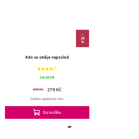
–
20
%
Kdo se směje naposled
SKLADEM
279 Kč
349 Kč
Ověřeno společností Scio.
Do košíku