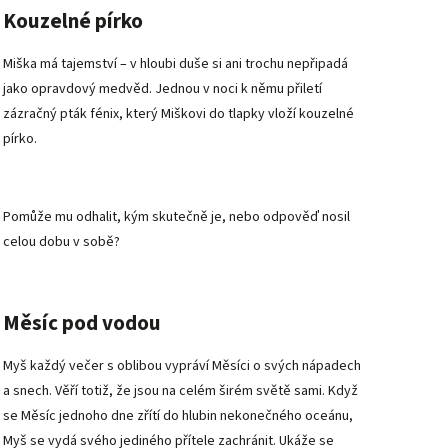
Kouzelné pírko
Miška má tajemství – v hloubi duše si ani trochu nepřipadá
jako opravdový medvěd. Jednou v noci k němu přiletí
zázračný pták fénix, který Miškovi do tlapky vloží kouzelné
pírko.
Pomůže mu odhalit, kým skutečně je, nebo odpověď nosil
celou dobu v sobě?
Měsíc pod vodou
Myš každý večer s oblibou vypráví Měsíci o svých nápadech
a snech. Věří totiž, že jsou na celém širém světě sami. Když
se Měsíc jednoho dne zřítí do hlubin nekonečného oceánu,
Myš se vydá svého jediného přítele zachránit. Ukáže se