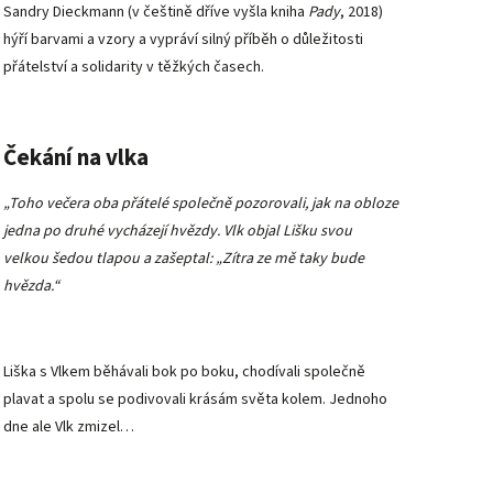
Sandry Dieckmann (v češtině dříve vyšla kniha
Pady
, 2018)
hýří barvami a vzory a vypráví silný příběh o důležitosti
přátelství a solidarity v těžkých časech.
Čekání na vlka
„Toho večera oba přátelé společně pozorovali, jak na obloze
jedna po druhé vycházejí hvězdy. Vlk objal Lišku svou
velkou šedou tlapou a zašeptal: „Zítra ze mě taky bude
hvězda.“
Liška s Vlkem běhávali bok po boku, chodívali společně
plavat a spolu se podivovali krásám světa kolem. Jednoho
dne ale Vlk zmizel…