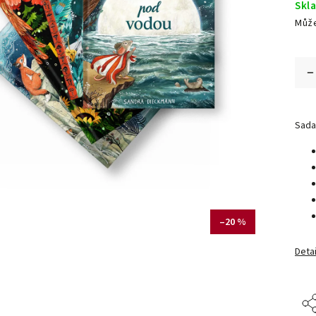
Skl
Může
Sada 
–20 %
Detai