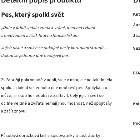
Pes, který spolkl svět
Kat
Aut
„Dole v údolí sedala vrána k vráně, medvěd rybařil
Jaz
s medvědem a lišák hrál na housle liškám.
Jejich písně a smích se pokojně nesly korunami stromů…
Va
dokud se jednoho dne neobjevil pes.“
EA
Zvířata žijí pohromadě v údolí, sice v míru, ale ne tak docela
spolu… dokud se jednoho dne neobjeví pes. Spolyká, co
může, a nikdo ho nedokáže zastavit. Celý jejich svět se
ocitne ve tmě a zvířata nemají jinou možnost, než spojit síly
Kni
a začít znovu.
Poč
Působivá obrázková kniha spisovatelky a ilustrátorky