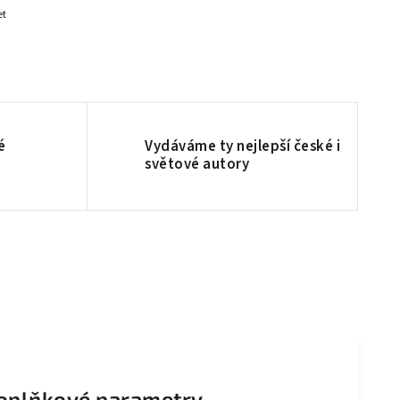
et
é
Vydáváme ty nejlepší české i
světové autory
oplňkové parametry