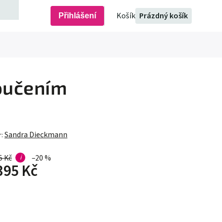
Prázdný košík
Přihlášení
poučením
Sandra Dieckmann
r:
5 Kč
i
–20 %
395 Kč