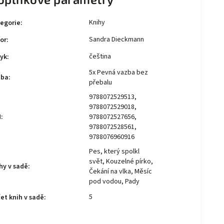
Knihy
egorie
:
Sandra Dieckmann
or
:
čeština
yk
:
5x Pevná vazba bez
zba
:
přebalu
9788072529513,
9788072529018,
N
:
9788072527656,
9788072528561,
9788076960916
Pes, který spolkl
svět, Kouzelné pírko,
hy v sadě
:
Čekání na vlka, Měsíc
pod vodou, Pady
5
et knih v sadě
: