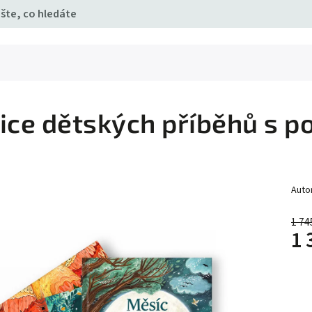
ice dětských příběhů s 
Auto
1 74
1 