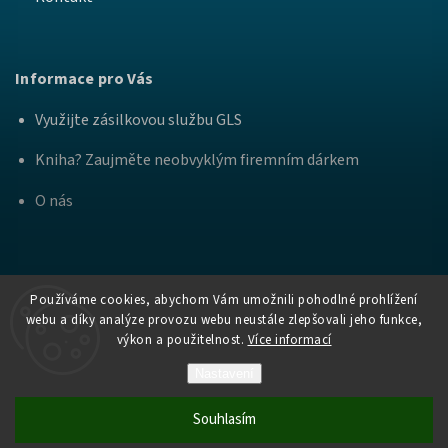
Informace pro Vás
Využijte zásilkovou službu GLS
Kniha? Zaujměte neobvyklým firemním dárkem
O nás
Používáme cookies, abychom Vám umožnili pohodlné prohlížení
webu a díky analýze provozu webu neustále zlepšovali jeho funkce,
výkon a použitelnost.
Více informací
Copyright
Nakladatelství Bourdon a
. Všechna práva
2026
Práh
vyhrazena.
Nastavení
Vytvořil Shoptet
Souhlasím