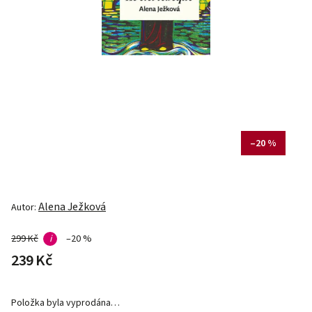
–20 %
Alena Ježková
Autor:
299 Kč
i
–20 %
239 Kč
Položka byla vyprodána…