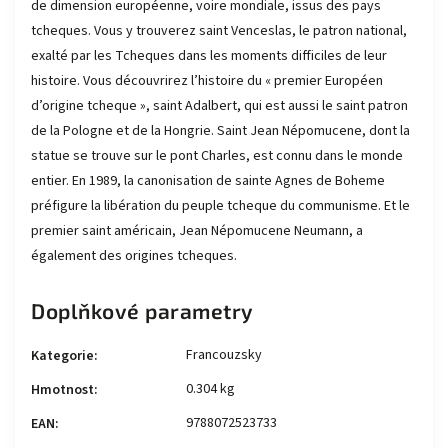
de dimension européenne, voire mondiale, issus des pays
tcheques. Vous y trouverez saint Venceslas, le patron national,
exalté par les Tcheques dans les moments difficiles de leur
histoire. Vous découvrirez l’histoire du « premier Européen
d’origine tcheque », saint Adalbert, qui est aussi le saint patron
de la Pologne et de la Hongrie. Saint Jean Népomucene, dont la
statue se trouve sur le pont Charles, est connu dans le monde
entier. En 1989, la canonisation de sainte Agnes de Boheme
préfigure la libération du peuple tcheque du communisme. Et le
premier saint américain, Jean Népomucene Neumann, a
également des origines tcheques.
Doplňkové parametry
Francouzsky
Kategorie
:
0.304 kg
Hmotnost
:
9788072523733
EAN
: