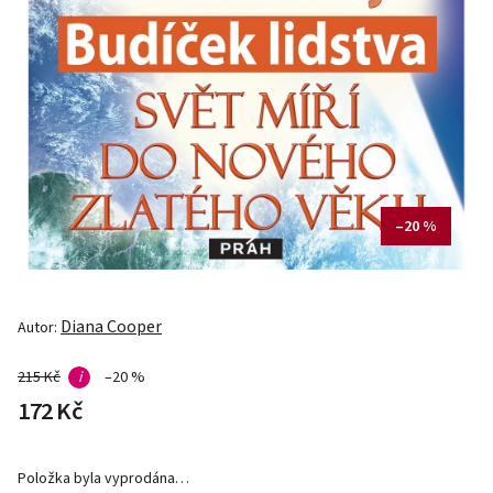
–20 %
Diana Cooper
Autor:
215 Kč
i
–20 %
172 Kč
Položka byla vyprodána…