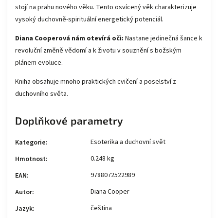
stojí na prahu nového věku. Tento osvícený věk charakterizuje
vysoký duchovně-spirituální energetický potenciál.
Diana Cooperová nám otevírá oči:
Nastane jedinečná šance k
revoluční změně vědomí a k životu v souznění s božským
plánem evoluce.
Kniha obsahuje mnoho praktických cvičení a poselství z
duchovního světa.
Doplňkové parametry
Esoterika a duchovní svět
Kategorie
:
0.248 kg
Hmotnost
:
9788072522989
EAN
:
Diana Cooper
Autor
:
čeština
Jazyk
: