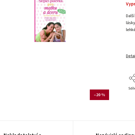
Vyp
Další
lásk
lehké
Detai
Sdíl
–20 %