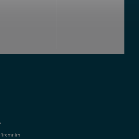
S
 firemním