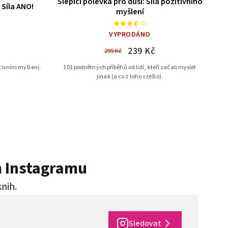
Slepičí polévka pro duši: Síla pozitivního
 Síla ANO!
myšlení
VYPRODÁNO
239 Kč
299 Kč
tivním myšlení.
101 podnětných příběhů od lidí, kteří začali myslet
jinak (a co z toho vzešlo).
m Instagramu
knih.
Sledovat