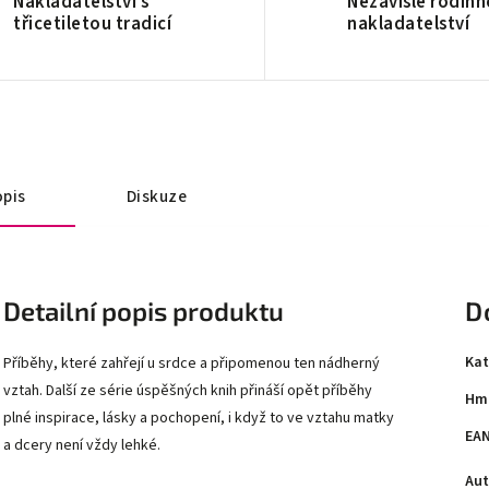
Nakladatelství s
Nezávislé rodinn
třicetiletou tradicí
nakladatelství
pis
Diskuze
Detailní popis produktu
D
Kat
Příběhy, které zahřejí u srdce a připomenou ten nádherný
vztah. Další ze série úspěšných knih přináší opět příběhy
Hm
plné inspirace, lásky a pochopení, i když to ve vztahu matky
EA
a dcery není vždy lehké.
Aut