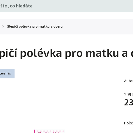
Slepičí polévka pro matku a dceru
/
pičí polévka pro matku a
ze u nás
Auto
299 
23
Polo