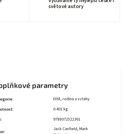
é
Vydáváme ty nejlepší české i
světové autory
oplňkové parametry
Dítě, rodina a vztahy
egorie
:
0.401 kg
otnost
:
9788072522361
N
:
Jack Canfield, Mark
or
: