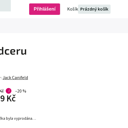
Prázdný košík
Přihlášení
 dceru
Jack Canifeld
r:
Kč
i
–20 %
9 Kč
žka byla vyprodána…