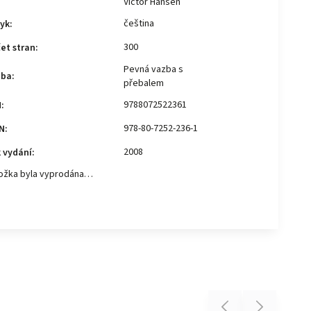
Victor Hansen
čeština
yk
:
300
et stran
:
Pevná vazba s
zba
:
přebalem
9788072522361
N
:
978-80-7252-236-1
N
:
2008
 vydání
:
ožka byla vyprodána…
Previous
Next