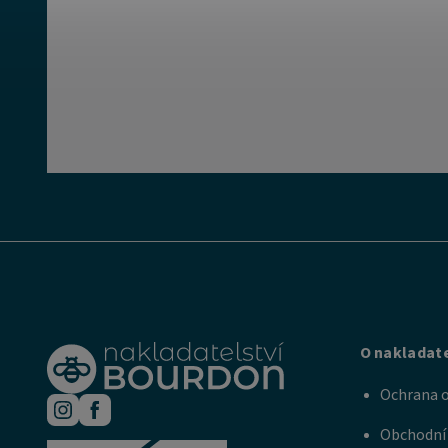
O nakladate
Ochrana o
Obchodní