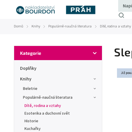
Domů
Knihy
Populárně-naučná literatura
Dítě, rodina a vztahy
/
/
/
Sle
Kategorie
Doplňky
Již pou
Knihy
Beletrie
Populárně-naučná literatura
Dítě, rodina a vztahy
Esoterika a duchovní svět
Historie
Kuchařky