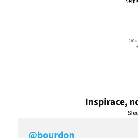
čkách a
Slepičí polévka pro duši: O zkušenosti
Slepi
stáří
VYPRODÁNO
129 Kč
349 Kč
cích,
101 textů vybraných speciálně pro starší čtenáře, a to
101 d
u příležitosti patnáctého výročí edice Slepičích
m
polévek
Inspirace, 
Sled
@bourdon