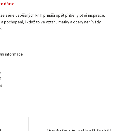
rodáno
 ze série úspěšných knih přináší opět příběhy plné inspirace,
y a pochopení, i když to ve vztahu matky a dcery není vždy
.
lní informace
et