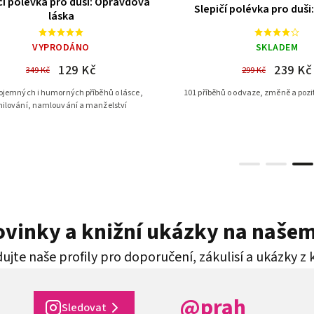
čí polévka pro duši: Opravdová
Slepičí polévka pro duši:
láska
VYPRODÁNO
SKLADEM
129 Kč
239 Kč
349 Kč
299 Kč
ojemných i humorných příběhů o lásce,
101 příběhů o odvaze, změně a pozi
ilování, namlouvání a manželství
novinky a knižní ukázky na naše
ujte naše profily pro doporučení, zákulisí a ukázky z 
@prah
Sledovat