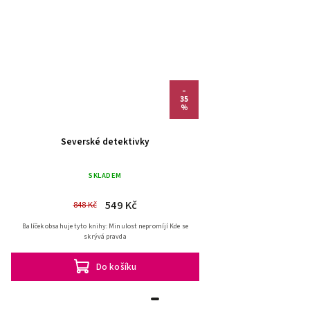
–
35
%
Severské detektivky
SKLADEM
549 Kč
848 Kč
Balíček obsahuje tyto knihy: Minulost nepromíjí Kde se
skrývá pravda
Do košíku