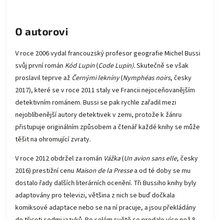
O autorovi
V roce 2006 vydal francouzský profesor geografie Michel Bussi
svůj první román
Kód Lupin
(
Code Lupin).
Skutečně se však
proslavil teprve až
Černými lekníny
(
Nymphéas noirs
, česky
2017), které se v roce 2011 staly ve Francii nejoceňovanějším
detektivním románem. Bussi se pak rychle zařadil mezi
nejoblíbenější autory detektivek v zemi, protože k žánru
přistupuje originálním způsobem a čtenář každé knihy se může
těšit na ohromující zvraty.
V roce 2012 obdržel za román
Vážka
(
Un avion sans elle
, česky
2016) prestižní cenu
Maison de la Presse
a od té doby se mu
dostalo řady dalších literárních ocenění. Tři Bussiho knihy byly
adaptovány pro televizi, většina z nich se buď dočkala
komiksové adaptace nebo se na ní pracuje, a jsou překládány
do třiceti sedmi jazyků. Po celém světě se prodalo více než 8