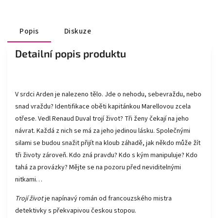
Popis
Diskuze
Detailní popis produktu
V srdci Arden je nalezeno tělo. Jde o nehodu, sebevraždu, nebo
snad vraždu? Identifikace oběti kapitánkou Marellovou zcela
otřese. Vedl Renaud Duval trojí život? Tři ženy čekají na jeho
návrat. Každá z nich se má za jeho jedinou lásku. Společnými
silami se budou snažit přijít na kloub záhadě, jak někdo může žít
tři životy zároveň. Kdo zná pravdu? Kdo s kým manipuluje? Kdo
tahá za provázky? Mějte se na pozoru před neviditelnými
nitkami…
T
rojí život
je napínavý román od francouzského mistra
detektivky s překvapivou českou stopou.