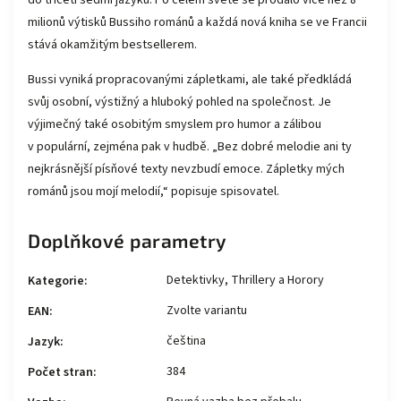
milionů výtisků Bussiho románů a každá nová kniha se ve Francii
stává okamžitým bestsellerem.
Bussi vyniká propracovanými zápletkami, ale také předkládá
svůj osobní, výstižný a hluboký pohled na společnost. Je
výjimečný také osobitým smyslem pro humor a zálibou
v populární, zejména pak v hudbě. „Bez dobré melodie ani ty
nejkrásnější písňové texty nevzbudí emoce. Zápletky mých
románů jsou mojí melodií,“ popisuje spisovatel.
Doplňkové parametry
Detektivky, Thrillery a Horory
Kategorie
:
Zvolte variantu
EAN
:
čeština
Jazyk
:
384
Počet stran
: