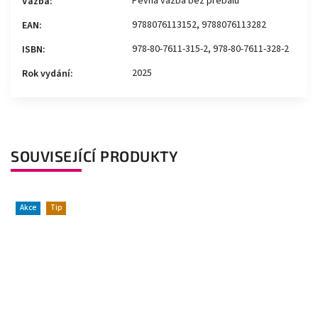
Pevná vazba bez přebalu
Vazba
:
9788076113152, 9788076113282
EAN
:
978-80-7611-315-2, 978-80-7611-328-2
ISBN
:
2025
Rok vydání
:
SOUVISEJÍCÍ PRODUKTY
Akce
Tip