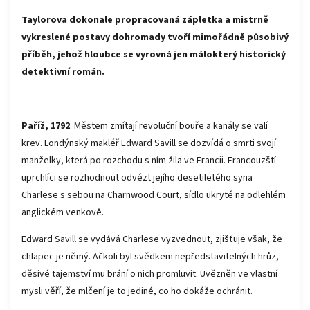
Taylorova dokonale propracovaná zápletka a mistrně
vykreslené postavy dohromady tvoří mimořádně působivý
příběh, jehož hloubce se vyrovná jen málokterý historický
detektivní román.
Paříž, 1792
. Městem zmítají revoluční bouře a kanály se valí
krev. Londýnský makléř Edward Savill se dozvídá o smrti svojí
manželky, která po rozchodu s ním žila ve Francii. Francouzští
uprchlíci se rozhodnout odvézt jejího desetiletého syna
Charlese s sebou na Charnwood Court, sídlo ukryté na odlehlém
anglickém venkově.
Edward Savill se vydává Charlese vyzvednout, zjišťuje však, že
chlapec je němý. Ačkoli byl svědkem nepředstavitelných hrůz,
děsivé tajemství mu brání o nich promluvit. Uvězněn ve vlastní
mysli věří, že mlčení je to jediné, co ho dokáže ochránit.