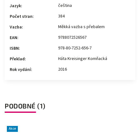
čeština
Jazyk
:
384
Počet stran
:
Měkká vazba s přebalem
Vazba
:
9788072526567
EAN
:
978-80-7252-656-7
ISBN
:
Háta Kreisinger Komňacká
Překlad
:
2016
Rok vydání
:
PODOBNÉ (1)
Akce