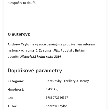
Alespoň v to doufá…
O autorovi:
Andrew
Taylor
je vysoce ceněným a prodávaným autorem
historických románů. Za román
Němý
dostal v Británii
ocenění
Historická krimi roku 2014
.
Doplňkové parametry
Detektivky, Thrillery a Horory
Kategorie
:
0.499 kg
Hmotnost
:
9788072526567
EAN
:
Andrew Taylor
Autor
: