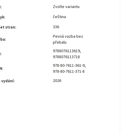
Zvolte variantu
N
:
čeština
yk
:
336
et stran
:
Pevná vazba bez
zba
:
přebalu
9788076113619,
N
:
9788076113718
978-80-7611-361-9,
N
:
978-80-7611-371-8
2026
 vydání
: