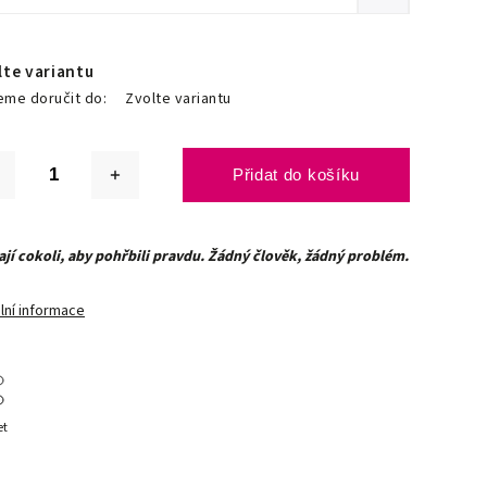
lte variantu
me doručit do:
Zvolte variantu
Přidat do košíku
ají cokoli, aby pohřbili pravdu. Žádný člověk, žádný problém.
lní informace
et