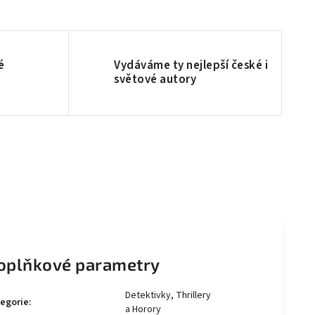
é
Vydáváme ty nejlepší české i
světové autory
oplňkové parametry
Detektivky, Thrillery
egorie
:
a Horory