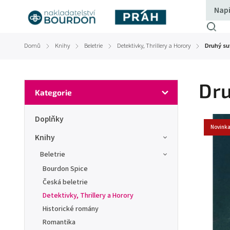
Domů
Knihy
Beletrie
Detektivky, Thrillery a Horory
Druhý su
/
/
/
/
Dru
Kategorie
Doplňky
Novink
Knihy
Beletrie
Bourdon Spice
Česká beletrie
Detektivky, Thrillery a Horory
Historické romány
Romantika