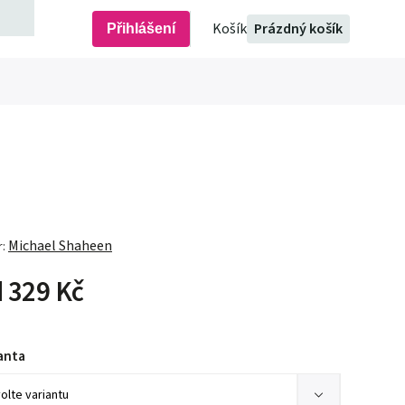
Prázdný košík
Přihlášení
Michael Shaheen
r:
d
329 Kč
anta