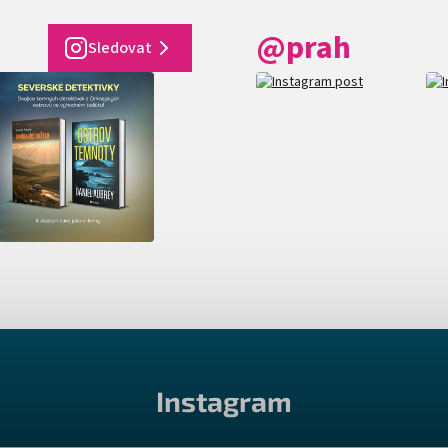
@prah
Sledovat
Instagram