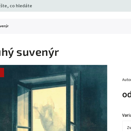
venýr
hý suvenýr
a
Auto
o
Vari