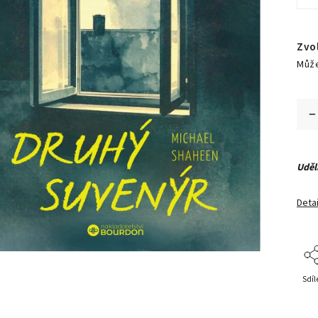
Zvo
Může
Uděl
Detai
Sdíl