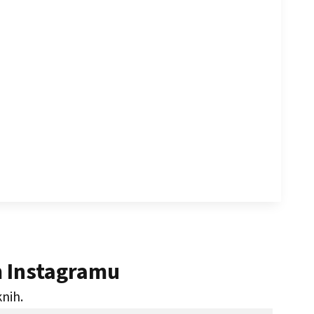
m Instagramu
knih.