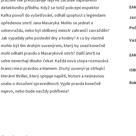
pražské vile představuje teprve začátek napínavého
EA
detektivního příběhu. Když se totiž policejní inspektor
Kafka ponoří do vyšetřování, odhalí spojitost s legendami
Jaz
opředenou smrtí Jana Masaryka. Mohlo se jednat o
Poč
sebevraždu, nebo byl oblíbený ministr zahraničí zavražděn?
Jak vypadaly jeho poslední dny a hodiny? A co by vlastně
Va
mohlo být tím druhým suvenýrem, který by snad konečně
mohl odhalit pravdu o Masarykově smrti? Další úmrtí na
EA
sebe nenechají dlouho čekat. Každá nová stopa rozmazává
hranici mezi pravdou a klamem.
Druhý suvenýr
je strhující
ISB
literární thriller, který spojuje napětí, historii a neúnavnou
Rok
snahu o dosažení spravedlnosti. Vyjde pravda konečně
najevo, nebo bude navždy pohřbena?