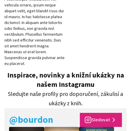
vehicula ornare, ipsum neque
aliquet velit, eget blandit risus dui
id mauris. In hac habitasse platea
dictumst. In aliquam ante lobortis
odio finibus, non gravida nisl
vestibulum. Phasellus fermentum
nibh sed efficitur venenatis. Duis
sit amet hendrerit magna.
Maecenas ut erat lorem.
Suspendisse gravida pulvinar ante
eu placerat.
Inspirace, novinky a knižní ukázky na
našem Instagramu
Sledujte naše profily pro doporučení, zákulisí a
ukázky z knih.
@bourdon
Sledovat