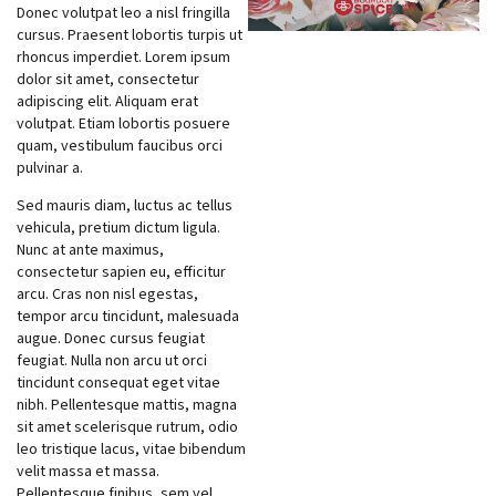
Donec volutpat leo a nisl fringilla
cursus. Praesent lobortis turpis ut
rhoncus imperdiet. Lorem ipsum
dolor sit amet, consectetur
adipiscing elit. Aliquam erat
volutpat. Etiam lobortis posuere
quam, vestibulum faucibus orci
pulvinar a.
Sed mauris diam, luctus ac tellus
vehicula, pretium dictum ligula.
Nunc at ante maximus,
consectetur sapien eu, efficitur
arcu. Cras non nisl egestas,
tempor arcu tincidunt, malesuada
augue. Donec cursus feugiat
feugiat. Nulla non arcu ut orci
tincidunt consequat eget vitae
nibh. Pellentesque mattis, magna
sit amet scelerisque rutrum, odio
leo tristique lacus, vitae bibendum
velit massa et massa.
Pellentesque finibus, sem vel