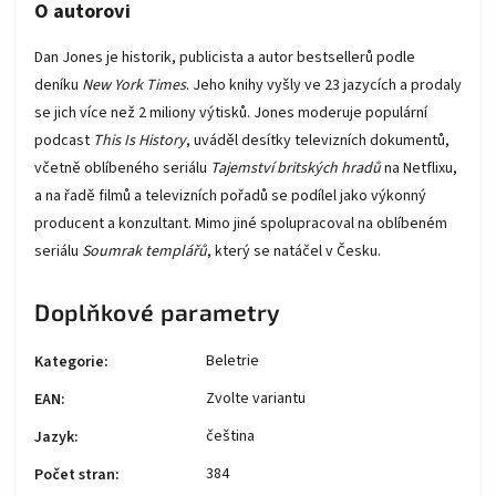
O autorovi
Dan Jones je historik, publicista a autor bestsellerů podle
deníku
New York Times
. Jeho knihy vyšly ve 23 jazycích a prodaly
se jich více než 2 miliony výtisků. Jones moderuje populární
podcast
This Is History
, uváděl desítky televizních dokumentů,
včetně oblíbeného seriálu
Tajemství britských hradů
na Netflixu,
a na řadě filmů a televizních pořadů se podílel jako výkonný
producent a konzultant. Mimo jiné spolupracoval na oblíbeném
seriálu
Soumrak templářů
, který se natáčel v Česku.
Doplňkové parametry
Beletrie
Kategorie
:
Zvolte variantu
EAN
:
čeština
Jazyk
:
384
Počet stran
: