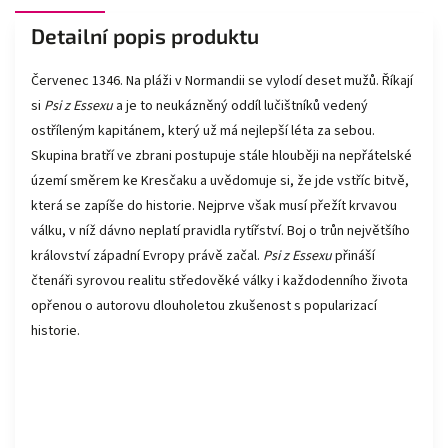
Detailní popis produktu
Červenec 1346. Na pláži v Normandii se vylodí deset mužů. Říkají
si
Psi z Essexu
a je to neukázněný oddíl lučištníků vedený
ostříleným kapitánem, který už má nejlepší léta za sebou.
Skupina bratří ve zbrani postupuje stále hlouběji na nepřátelské
území směrem ke Kresčaku a uvědomuje si, že jde vstříc bitvě,
která se zapíše do historie. Nejprve však musí přežít krvavou
válku, v níž dávno neplatí pravidla rytířství. Boj o trůn největšího
království západní Evropy právě začal.
Psi z Essexu
přináší
čtenáři syrovou realitu středověké války i každodenního života
opřenou o autorovu dlouholetou zkušenost s popularizací
historie.