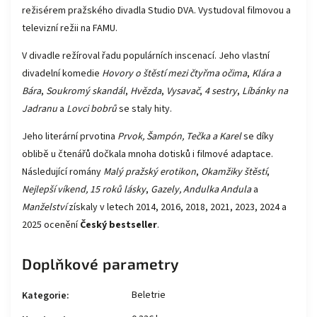
režisérem pražského divadla Studio DVA. Vystudoval filmovou a
televizní režii na FAMU.
V divadle režíroval řadu populárních inscenací. Jeho vlastní
divadelní komedie
Hovory o štěstí mezi čtyřma očima
,
Klára a
Bára
,
Soukromý skandál
,
Hvězda
,
Vysavač
,
4 sestry
,
Líbánky na
Jadranu
a
Lovci bobrů
se staly hity.
Jeho literární prvotina
Prvok, Šampón, Tečka a Karel
se díky
oblibě u čtenářů dočkala mnoha dotisků i filmové adaptace.
Následující romány
Malý pražský erotikon
,
Okamžiky štěstí
,
Nejlepší víkend,
15 roků
lásky
,
Gazely,
Andulka Andula
a
Manželství
získaly v letech 2014, 2016, 2018, 2021, 2023, 2024 a
2025 ocenění
Český bestseller
.
Doplňkové parametry
Beletrie
Kategorie
: