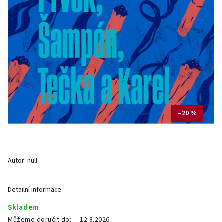
–20 %
Autor:
null
Detailní informace
Skladem
Můžeme doručit do:
12.8.2026