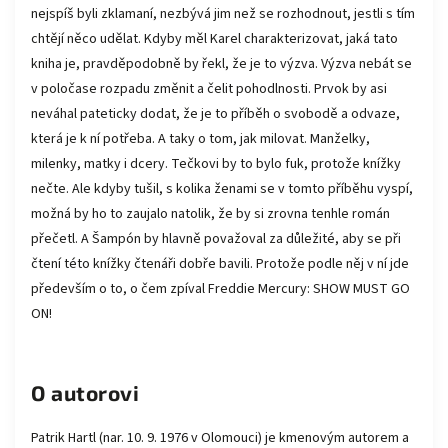
nejspíš byli zklamaní, nezbývá jim než se rozhodnout, jestli s tím
chtějí něco udělat. Kdyby měl Karel charakterizovat, jaká tato
kniha je, pravděpodobně by řekl, že je to výzva. Výzva nebát se
v poločase rozpadu změnit a čelit pohodlnosti. Prvok by asi
neváhal pateticky dodat, že je to příběh o svobodě a odvaze,
která je k ní potřeba. A taky o tom, jak milovat. Manželky,
milenky, matky i dcery. Tečkovi by to bylo fuk, protože knížky
nečte. Ale kdyby tušil, s kolika ženami se v tomto příběhu vyspí,
možná by ho to zaujalo natolik, že by si zrovna tenhle román
přečetl. A Šampón by hlavně považoval za důležité, aby se při
čtení této knížky čtenáři dobře bavili. Protože podle něj v ní jde
především o to, o čem zpíval Freddie Mercury: SHOW MUST GO
ON!
O autorovi
Patrik Hartl (nar. 10. 9. 1976 v Olomouci) je kmenovým autorem a