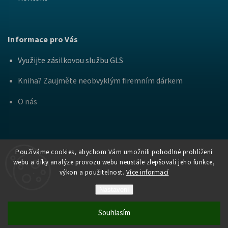
Informace pro Vás
Využijte zásilkovou službu GLS
Kniha? Zaujměte neobvyklým firemním dárkem
O nás
Používáme cookies, abychom Vám umožnili pohodlné prohlížení
webu a díky analýze provozu webu neustále zlepšovali jeho funkce,
výkon a použitelnost.
Více informací
Copyright
Nakladatelství Bourdon a
. Všechna práva
2026
Práh
vyhrazena.
Nastavení
Vytvořil Shoptet
Souhlasím