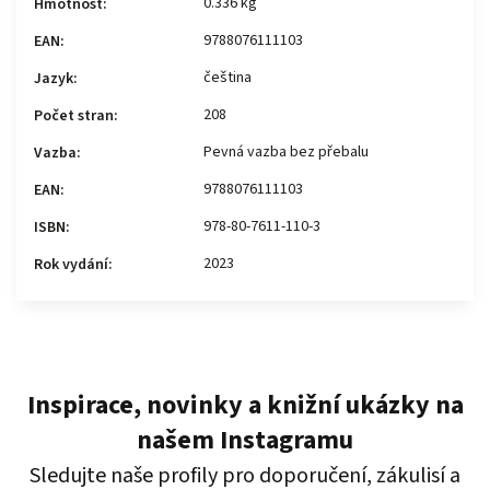
0.336 kg
Hmotnost
:
9788076111103
EAN
:
čeština
Jazyk
:
208
Počet stran
:
Pevná vazba bez přebalu
Vazba
:
9788076111103
EAN
:
978-80-7611-110-3
ISBN
:
2023
Rok vydání
:
Inspirace, novinky a knižní ukázky na
našem Instagramu
Sledujte naše profily pro doporučení, zákulisí a