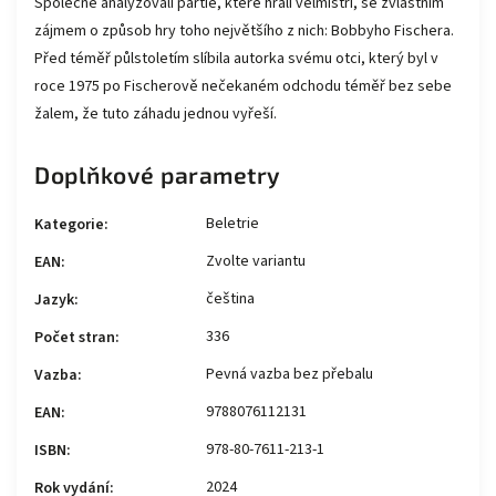
Společně analyzovali partie, které hráli velmistři, se zvláštním
zájmem o způsob hry toho největšího z nich: Bobbyho Fischera.
Před téměř půlstoletím slíbila autorka svému otci, který byl v
roce 1975 po Fischerově nečekaném odchodu téměř bez sebe
žalem, že tuto záhadu jednou vyřeší.
Doplňkové parametry
Beletrie
Kategorie
:
Zvolte variantu
EAN
:
čeština
Jazyk
:
336
Počet stran
:
Pevná vazba bez přebalu
Vazba
:
9788076112131
EAN
:
978-80-7611-213-1
ISBN
:
2024
Rok vydání
: