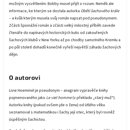
možným vysvětlením: Bobby musel přijít o rozum. Neměli ale
informace, ke kterým se dostala autorka
Oběti šachového krále
– a kvůli kterým musela svůj román napsat pod pseudonymem.
Zčásti špionážní román a zčásti velký milostný příběh zavede
čtenáře do napínavých historických kulis od zakouřených
šachových klubů v New Yorku až po chodby samotného Kremlu a
po půl století dohadů konečně vyřeší největší záhadu šachových
dějin.
O autorovi
Livie Hoemmel je pseudonym – anagram vypravěče knihy
pojmenovaného jako
Le viel homme
(v překladu „starý muž“).
Autorku knihy (pokud ovšem jde o ženu) od útlého věku
seznamoval s matematikou i šachy její otec, který byl rovněž
úspěšným šachistou.