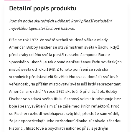
Detailní popis produktu
Román podle skutečných událostí, který přináší rozluštění
největšího tajemství šachové historie.
Píše se rok 1972. Ve světě vrcholí studená válka a mladý
Američan Bobby Fischer se stává mistrem světa v šachu, když
před zraky celého světa poráží ruského šampiona Borise
Spasského. Ukončuje tak dosud nepřerušenou řadu sovětských
mistrů světa od roku 1948. Z tohoto ponížení se rodí slib
vrcholných představitelů Sovětského svazu domácí i světové
veřejnosti: „Na příštím mistrovství světa náš hrdý reprezentant
Američana rozdrtí!“ V roce 1975 skutečně přichází šok: Bobby
Fischer se vzdává svého titulu. Šachový velmistr odstupuje bez
boje i bez vysvětlení a mizí ze záře mediálních reflektorů. Proč
se Fischer rozhodl neobhajovat svůj titul, přestože sám věděl,
že je neporazitelný? Jeho rozhodnutí dlouho zůstávalo záhadou.
Historici, filozofové a psychiatři nakonec přišli s jediným