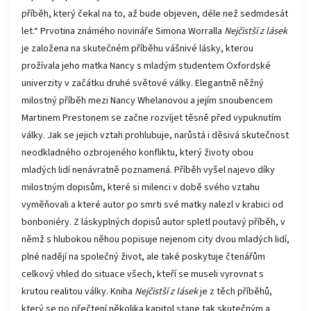
příběh, který čekal na to, až bude objeven, déle než sedmdesát
let.“ Prvotina známého novináře Simona Worralla
Nejčistší z lásek
je založena na skutečném příběhu vášnivé lásky, kterou
prožívala jeho matka Nancy s mladým studentem Oxfordské
univerzity v začátku druhé světové války. Elegantně něžný
milostný příběh mezi Nancy Whelanovou a jejím snoubencem
Martinem Prestonem se začne rozvíjet těsně před vypuknutím
války. Jak se jejich vztah prohlubuje, narůstá i děsivá skutečnost
neodkladného ozbrojeného konfliktu, který životy obou
mladých lidí nenávratně poznamená. Příběh vyšel najevo díky
milostným dopisům, které si milenci v době svého vztahu
vyměňovali a které autor po smrti své matky nalezl v krabici od
bonboniéry. Z láskyplných dopisů autor spletl poutavý příběh, v
němž s hlubokou něhou popisuje nejenom city dvou mladých lidí,
plné nadějí na společný život, ale také poskytuje čtenářům
celkový vhled do situace všech, kteří se museli vyrovnat s
krutou realitou války. Kniha
Nejčistší z lásek
je z těch příběhů,
který se po přečtení několika kapitol stane tak skutečným a