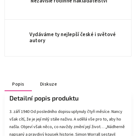
Nezávislé rodinné nakladatelství
Vydáváme ty nejlepší české i světové
autory
Popis
Diskuze
Detailní popis produktu
3. září 1940 Od posledního dopisu uplynuly čtyři měsíce. Nancy
však cítí, že je její milý stále naživu. A udělá vše pro to, aby ho
našla. Objeví však něco, co navždy změní její život… „Nádherně
napsaný a pravdivý kousek historie. Simon Worrall sestavil