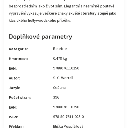
bezprostředním jako život sám. Elegantní a nesmírně poutavé
vyprávění vykazuje veškeré znaky skvělé literatury stejně jako
klasického hollywoodského příběhu.
Doplňkové parametry
Beletrie
Kategorie
:
0.478 kg
Hmotnost
:
9788076110250
EAN
:
S. C. Worrall
Autor
:
čeština
Jazyk
:
396
Počet stran
:
9788076110250
EAN
:
978-80-7611-025-0
ISBN
:
Eliška Pospíšilová
Překlad
: