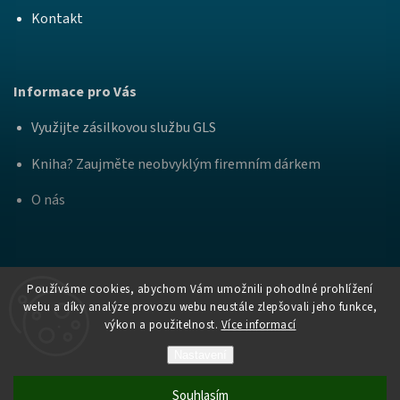
Kontakt
Informace pro Vás
Využijte zásilkovou službu GLS
Kniha? Zaujměte neobvyklým firemním dárkem
O nás
Používáme cookies, abychom Vám umožnili pohodlné prohlížení
webu a díky analýze provozu webu neustále zlepšovali jeho funkce,
výkon a použitelnost.
Více informací
Copyright
Nakladatelství Bourdon a
. Všechna práva
2026
Práh
vyhrazena.
Nastavení
Vytvořil Shoptet
Souhlasím