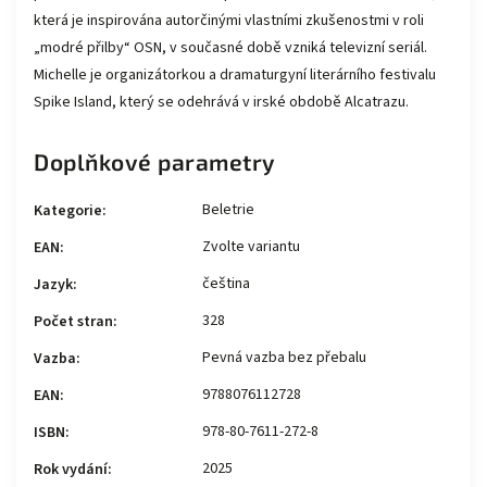
která je inspirována autorčinými vlastními zkušenostmi v roli
„modré přilby“ OSN, v současné době vzniká televizní seriál.
Michelle je organizátorkou a dramaturgyní literárního festivalu
Spike Island, který se odehrává v irské obdobě Alcatrazu.
Doplňkové parametry
Beletrie
Kategorie
:
Zvolte variantu
EAN
:
čeština
Jazyk
:
328
Počet stran
:
Pevná vazba bez přebalu
Vazba
:
9788076112728
EAN
:
978-80-7611-272-8
ISBN
:
2025
Rok vydání
: