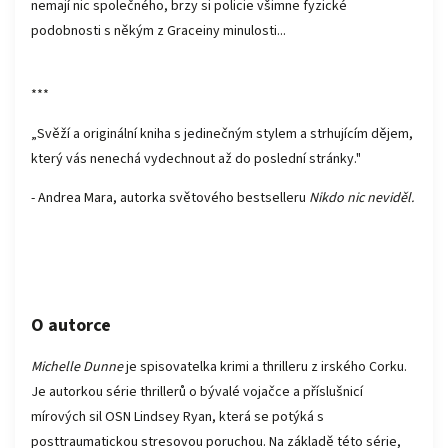
nemají nic společného, brzy si policie všimne fyzické
podobnosti s někým z Graceiny minulosti...
***
„Svěží a originální kniha s jedinečným stylem a strhujícím dějem,
který vás nenechá vydechnout až do poslední stránky."
- Andrea Mara, autorka světového bestselleru
Nikdo nic neviděl.
O autorce
Michelle Dunne
je spisovatelka krimi a thrilleru z irského Corku.
Je autorkou série thrillerů o bývalé vojačce a příslušnicí
mírových sil OSN Lindsey Ryan, která se potýká s
posttraumatickou stresovou poruchou. Na základě této série,