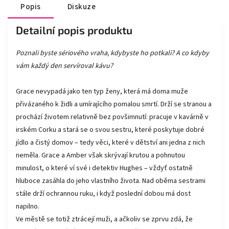
Popis
Diskuze
Detailní popis produktu
Poznali byste sériového vraha, kdybyste ho potkali? A co kdyby
vám každý den servíroval kávu?
Grace nevypadá jako ten typ ženy, která má doma muže
přivázaného k židli a umírajícího pomalou smrtí. Drží se stranou a
prochází životem relativně bez povšimnutí: pracuje v kavárně v
irském Corku a stará se o svou sestru, které poskytuje dobré
jídlo a čistý domov – tedy věci, které v dětství ani jedna z nich
neměla. Grace a Amber však skrývají krutou a pohnutou
minulost, o které ví své i detektiv Hughes – vždyť ostatně
hluboce zasáhla do jeho vlastního života. Nad oběma sestrami
stále drží ochrannou ruku, i když poslední dobou má dost
napilno.
Ve městě se totiž ztrácejí muži, a ačkoliv se zprvu zdá, že