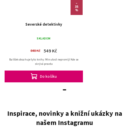
–
35
%
Severské detektivky
SKLADEM
549 Kč
848 Kč
Balíček obsahuje tyto knihy: Minulost nepromíjí Kde se
skrývá pravda
Do košíku
Inspirace, novinky a knižní ukázky na
našem Instagramu