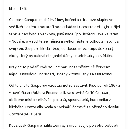
Milán, 1862.
Gaspare Campari míchá květiny, koření a citrusové slupky ve
své likérnickém laboratoři pod arkádami Coperto dei Figini. Přijel
teprve nedávno z venkova, plný nadějí po úspěchu své kavárny
v Novaře, a v rychle se měnícím velkoměstě je odhodlán splnit si
svůj sen. Gaspare hledá něco, co dosud neexistuje: dokonalý
elixír, který by oslovil elegantní dámy, intelektuály a světáky.
Brzy se to podaří: rodí se Campari, nezaměnitelně červený
nápoj s nasládlou hořkostí, určený k tomu, aby se stal ikonou.
Od té chvíle Gasperův vzestup nelze zastavit. Píše se rok 1867 a
v nové Galerii Viktora Emanuela II. se otevírá Caffè Campari,
oblíbené místo setkávání politiků, spisovatelů, hudebníků z
blízkého Teatro alla Scala a novinářů čerstvě založeného deníku
Corriere della Sera
.
Když však Gaspare náhle zemře, zanechávajíc po sobě pět dětí