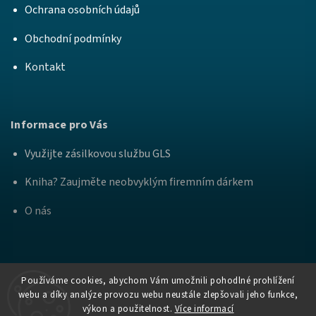
Ochrana osobních údajů
Obchodní podmínky
Kontakt
Informace pro Vás
Využijte zásilkovou službu GLS
Kniha? Zaujměte neobvyklým firemním dárkem
O nás
Používáme cookies, abychom Vám umožnili pohodlné prohlížení
webu a díky analýze provozu webu neustále zlepšovali jeho funkce,
výkon a použitelnost.
Více informací
Copyright
Nakladatelství Bourdon a
. Všechna práva