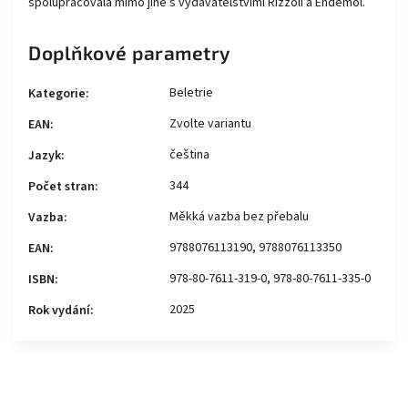
spolupracovala mimo jiné s vydavatelstvími Rizzoli a Endemol.
Doplňkové parametry
Beletrie
Kategorie
:
Zvolte variantu
EAN
:
čeština
Jazyk
:
344
Počet stran
:
Měkká vazba bez přebalu
Vazba
:
9788076113190, 9788076113350
EAN
:
978-80-7611-319-0, 978-80-7611-335-0
ISBN
:
2025
Rok vydání
: