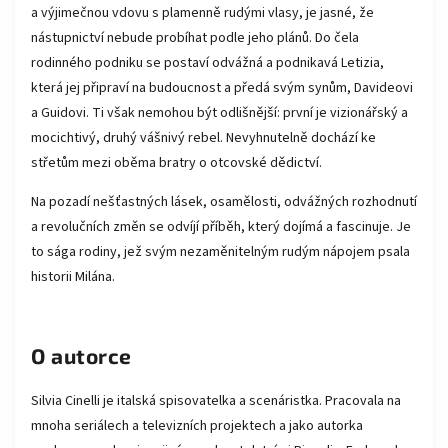
a výjimečnou vdovu s plamenně rudými vlasy, je jasné, že
nástupnictví nebude probíhat podle jeho plánů. Do čela
rodinného podniku se postaví odvážná a podnikavá Letizia,
která jej připraví na budoucnost a předá svým synům, Davideovi
a Guidovi. Ti však nemohou být odlišnější: první je vizionářský a
mocichtivý, druhý vášnivý rebel. Nevyhnutelně dochází ke
střetům mezi oběma bratry o otcovské dědictví.
Na pozadí nešťastných lásek, osamělosti, odvážných rozhodnutí
a revolučních změn se odvíjí příběh, který dojímá a fascinuje. Je
to sága rodiny, jež svým nezaměnitelným rudým nápojem psala
historii Milána.
O autorce
Silvia Cinelli je italská spisovatelka a scenáristka. Pracovala na
mnoha seriálech a televizních projektech a jako autorka