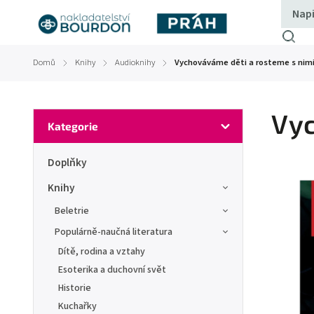
Domů
Knihy
Audioknihy
Vychováváme děti a rosteme s nim
/
/
/
Vyc
Kategorie
Doplňky
Knihy
Beletrie
Populárně-naučná literatura
Dítě, rodina a vztahy
Esoterika a duchovní svět
Historie
Kuchařky