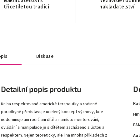
Nakladatelství s
Nezávislé rodinn
třicetiletou tradicí
nakladatelství
pis
Diskuze
Detailní popis produktu
D
Kat
Kniha respektované americké terapeutky a rodinné
poradkyně představuje ucelený koncept výchovy, kde
Hm
nedominuje ani rodič ani dítě a namísto mentorování,
EA
ovládání a manipulace je s dítětem zacházeno s úctou a
respektem. Nejen teoreticky, ale i na mnoha příkladech z
Aut