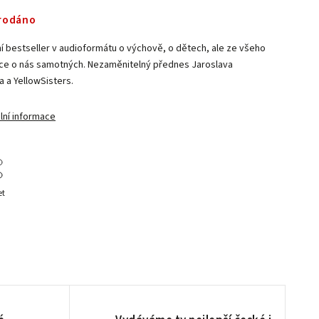
rodáno
ní bestseller v audioformátu o výchově, o dětech, ale ze všeho
íce o nás samotných. Nezaměnitelný přednes Jaroslava
a a YellowSisters.
lní informace
et