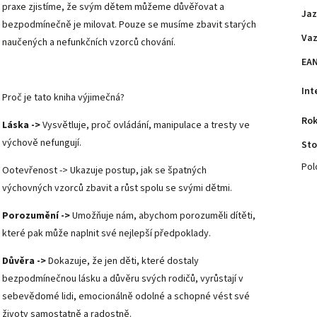
praxe zjistíme, že svým dětem můžeme důvěřovat a
Jaz
bezpodmínečně je milovat. Pouze se musíme zbavit starých
Va
naučených a nefunkčních vzorců chování.
EA
Int
Proč je tato kniha výjimečná?
Rok
Láska ->
Vysvětluje, proč ovládání, manipulace a tresty ve
výchově nefungují.
St
Pol
Ootevřenost -> Ukazuje postup, jak se špatných
výchovných vzorců zbavit a růst spolu se svými dětmi.
Porozumění ->
Umožňuje nám, abychom porozuměli dítěti,
které pak může naplnit své nejlepší předpoklady.
Důvěra ->
Dokazuje, že jen děti, které dostaly
bezpodmínečnou lásku a důvěru svých rodičů, vyrůstají v
sebevědomé lidi, emocionálně odolné a schopné vést své
životy samostatně a radostně.