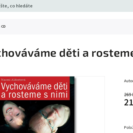
i
CD
hováváme děti a rosteme
Auto
269 
21
Polo