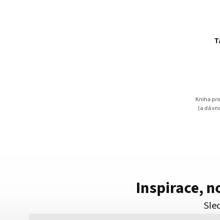
T
Kniha pro
(a dávno
Inspirace, 
Sled