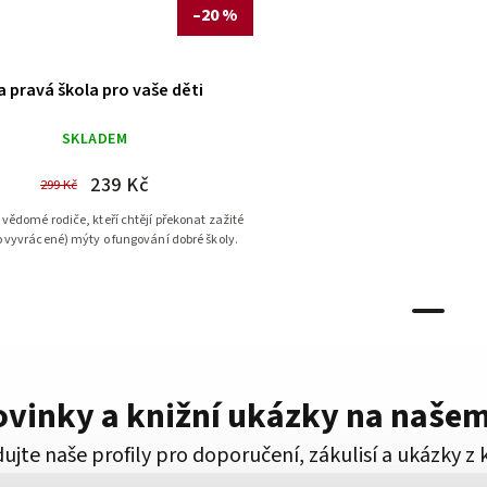
–20 %
a pravá škola pro vaše děti
SKLADEM
239 Kč
299 Kč
 vědomé rodiče, kteří chtějí překonat zažité
 vyvrácené) mýty o fungování dobré školy.
novinky a knižní ukázky na naše
ujte naše profily pro doporučení, zákulisí a ukázky z 