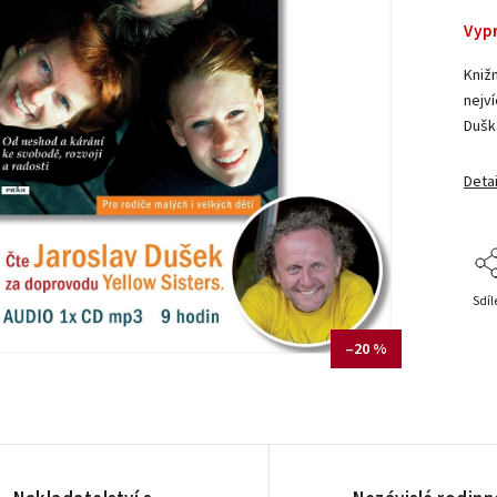
Vyp
Kniž
nejv
Dušk
Detai
Sdíl
–20 %