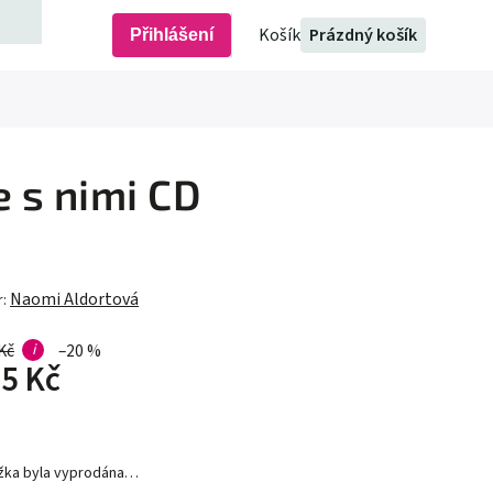
Prázdný košík
Přihlášení
 s nimi
CD
Naomi Aldortová
r:
Kč
i
–20 %
5 Kč
žka byla vyprodána…