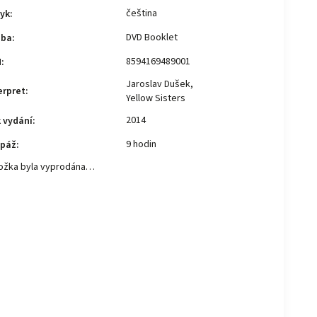
čeština
yk
:
DVD Booklet
zba
:
8594169489001
N
:
Jaroslav Dušek,
erpret
:
Yellow Sisters
2014
 vydání
:
9 hodin
opáž
:
ožka byla vyprodána…