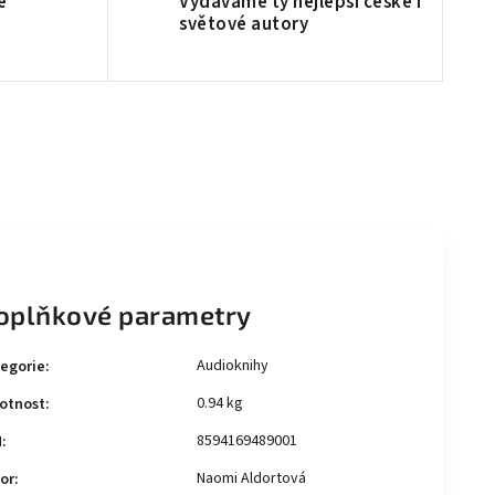
é
Vydáváme ty nejlepší české i
světové autory
oplňkové parametry
Audioknihy
egorie
:
0.94 kg
otnost
:
8594169489001
N
:
Naomi Aldortová
or
: