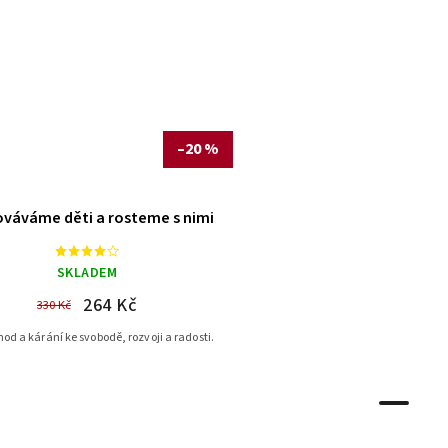
–20 %
váváme děti a rosteme s nimi
SKLADEM
264 Kč
330 Kč
od a kárání ke svobodě, rozvoji a radosti.