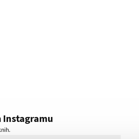
m Instagramu
knih.