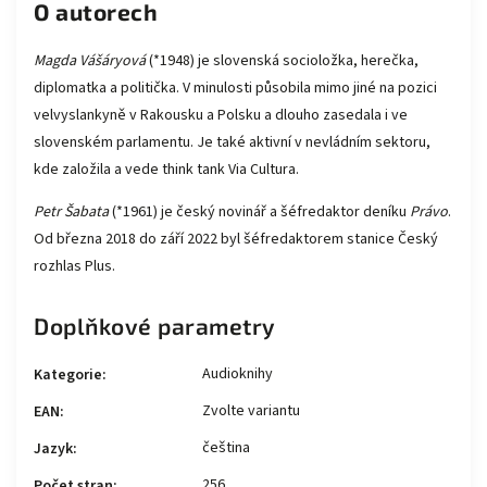
O autorech
Magda Vášáryová
(*1948) je slovenská socioložka, herečka,
diplomatka a politička. V minulosti působila mimo jiné na pozici
velvyslankyně v Rakousku a Polsku a dlouho zasedala i ve
slovenském parlamentu. Je také aktivní v nevládním sektoru,
kde založila a vede think tank Via Cultura.
Petr Šabata
(*1961) je český novinář a šéfredaktor deníku
Právo
.
Od března 2018 do září 2022 byl šéfredaktorem stanice Český
rozhlas Plus.
Doplňkové parametry
Audioknihy
Kategorie
:
Zvolte variantu
EAN
:
čeština
Jazyk
:
256
Počet stran
: