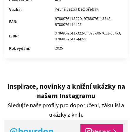
Pevná vazba bez přebalu
Vazba
:
9788076113220, 9788076113343,
EAN
:
9788076114425
978-80-7611-322-0, 978-80-7611-334-3,
ISBN
:
978-80-7611-442-5
2025
Rok vydání
:
Inspirace, novinky a knižní ukázky na
našem Instagramu
Sledujte naše profily pro doporučení, zákulisí a
ukázky z knih.
@bourdon
Sledovat