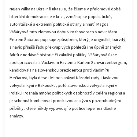
Nejen válka na Ukrajině ukazuje, že žijeme v přelomové době.
Liberální demokracie je v krizi, vzmáhají se populistické,
autoritářské a extrémní politické strany a hnutí. Magda
Vášáryová tuto zlomovou dobu v rozhovorech s novinářem
Petrem Šabatou popisuje způsobem, který je originální, barvitý,
a navíc přináší řadu překvapivých pohledů i ne úplně známých
faktů z nedávné historie či zákulisí politiky. Vášáryová úzce
spolupracovala s Václavem Havlem a Karlem Schwarzenbergem,
kandidovala na slovenskou prezidentku proti Vladimíru
Mečiarovi, byla deset let poslankyní Národní rady, Havlovou
velvyslankyní v Rakousku, poté slovenskou velvyslankyní v
Polsku. Poznala mnoho politických osobností v celém regionu a
je schopná kombinovat pronikavou analýzu s pozoruhodnými
příběhy, které někdy vypovídají o politice lépe než dlouhé
analýzy.